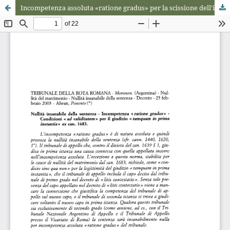
Incompetenza assoluta «ratione gradus» per la scissione dell'iniziale capo appellato dal nuovo capo di nullità giudicato «tamquam in prima instantia» ex can. 1683. Sull'utilità della «conformitas aequipollens» per il decreto di «litis contestatio».