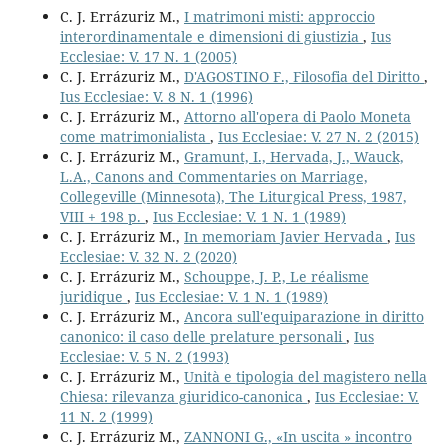
C. J. Errázuriz M.,
I matrimoni misti: approccio
interordinamentale e dimensioni di giustizia
,
Ius
Ecclesiae: V. 17 N. 1 (2005)
C. J. Errázuriz M.,
D'AGOSTINO F., Filosofia del Diritto
,
Ius Ecclesiae: V. 8 N. 1 (1996)
C. J. Errázuriz M.,
Attorno all'opera di Paolo Moneta
come matrimonialista
,
Ius Ecclesiae: V. 27 N. 2 (2015)
C. J. Errázuriz M.,
Gramunt, I., Hervada, J., Wauck,
L.A., Canons and Commentaries on Marriage,
Collegeville (Minnesota), The Liturgical Press, 1987,
VIII + 198 p.
,
Ius Ecclesiae: V. 1 N. 1 (1989)
C. J. Errázuriz M.,
In memoriam Javier Hervada
,
Ius
Ecclesiae: V. 32 N. 2 (2020)
C. J. Errázuriz M.,
Schouppe, J. P., Le réalisme
juridique
,
Ius Ecclesiae: V. 1 N. 1 (1989)
C. J. Errázuriz M.,
Ancora sull'equiparazione in diritto
canonico: il caso delle prelature personali
,
Ius
Ecclesiae: V. 5 N. 2 (1993)
C. J. Errázuriz M.,
Unità e tipologia del magistero nella
Chiesa: rilevanza giuridico-canonica
,
Ius Ecclesiae: V.
11 N. 2 (1999)
C. J. Errázuriz M.,
ZANNONI G., «In uscita » incontro