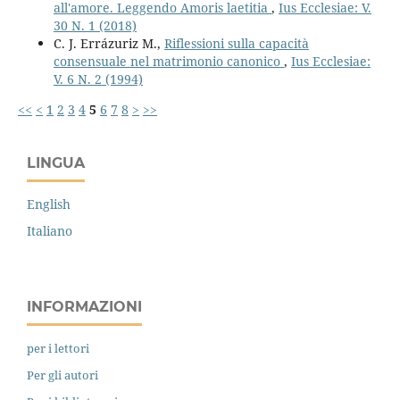
all'amore. Leggendo Amoris laetitia
,
Ius Ecclesiae: V.
30 N. 1 (2018)
C. J. Errázuriz M.,
Riflessioni sulla capacità
consensuale nel matrimonio canonico
,
Ius Ecclesiae:
V. 6 N. 2 (1994)
<<
<
1
2
3
4
5
6
7
8
>
>>
LINGUA
English
Italiano
INFORMAZIONI
per i lettori
Per gli autori