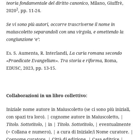
teoria fondamentale del diritto canonico
, Milano, Giuffrè,
2
2020
, pp. 11-24.
Se vi sono più autori, occorre trascriverne il nome in
maiuscoletto separandoli con una virgola, e omettendo la
congiunzione ‘e’
:
Es. S. Aumenta, R. Interlandi,
La curia romana secondo
«Praedicate Evangelium». Tra storia e riforma
, Roma,
EDUSC, 2023, pp. 13-15.
Collaborazioni in un libro collettivo:
Iniziale nome autore in Maiuscoletto (se ci sono più iniziali,
con spazi tra loro). | cognome autore in Maiuscoletto, |
Titolo. Sottotitolo
, | in |
Titolo. Sottotitolo
, | eventualmente
(= Collana e numero), | a cura di Iniziale/i Nome curatore. |
Cognome curatore, | Città di edizione, | Casa editrice |