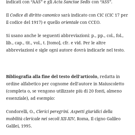
indicati con “AAS” e gli
Acta Sanctae Sedis
con “ASS”.
Il
Codice di diritto canonico
sarà indicato con CIC (CIC 17 per
il codice del 1917) e quello
orientale
con CCEO.
Si usano anche le seguenti abbreviazioni: p., pp., col., fol.,
lib., cap., tit., vol., t. [tomo], cfr. e vid. Per le altre
abbreviazioni e sigle ogni autore dovrà indicarle nel testo.
Bibliografia alla fine del testo dell’articolo,
redatta in
ordine alfabetico per cognome dell’autore in Maiuscoletto
(completa o, se vengono utilizzate più di 20 fonti, almeno
essenziale), ad esempio:
Condorelli, O.,
Clerici peregrini. Aspetti giuridici della
mobilità clericale nei secoli XII-XIV
, Roma, Il cigno Galileo
Galilei, 1995.