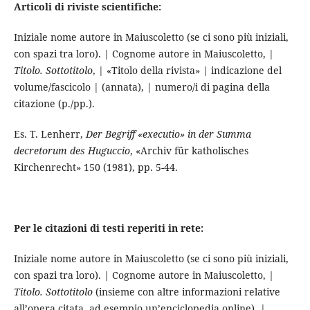
Articoli di riviste scientifiche:
Iniziale nome autore in Maiuscoletto (se ci sono più iniziali,
con spazi tra loro). | Cognome autore in Maiuscoletto, |
Titolo. Sottotitolo
, | «Titolo della rivista» | indicazione del
volume/fascicolo | (annata), | numero/i di pagina della
citazione (p./pp.).
Es. T. Lenherr,
Der Begriff «executio» in der Summa
decretorum des Huguccio
, «Archiv für katholisches
Kirchenrecht» 150 (1981), pp. 5-44.
Per le citazioni di testi reperiti in rete:
Iniziale nome autore in Maiuscoletto (se ci sono più iniziali,
con spazi tra loro).
|
Cognome autore in Maiuscoletto,
|
Titolo. Sottotitolo
(insieme con altre informazioni relative
all’opera citata, ad esempio un’enciclopedia online), |