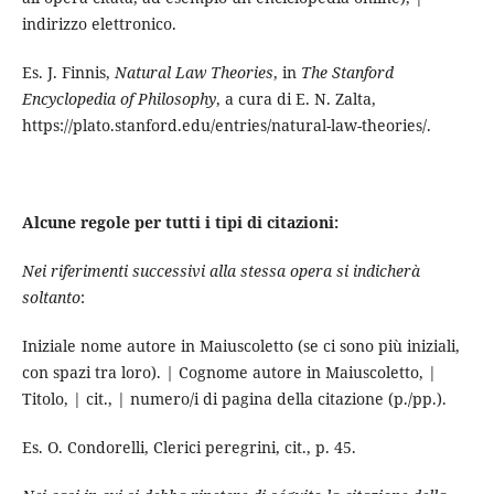
indirizzo elettronico.
Es. J. Finnis,
Natural Law Theories
, in
The Stanford
Encyclopedia of Philosophy
, a cura di E. N. Zalta,
https://plato.stanford.edu/entries/natural-law-theories/.
Alcune regole per tutti i tipi di citazioni:
Nei riferimenti successivi alla stessa opera si indicherà
soltanto
:
Iniziale nome autore in Maiuscoletto (se ci sono più iniziali,
con spazi tra loro).
|
Cognome autore in Maiuscoletto, |
Titolo, | cit., | numero/i di pagina della citazione (p./pp.).
Es. O. Condorelli, Clerici peregrini, cit., p. 45.