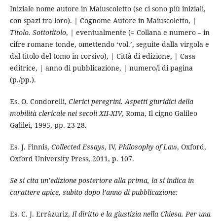
Iniziale nome autore in Maiuscoletto (se ci sono più iniziali,
con spazi tra loro).
|
Cognome Autore in Maiuscoletto,
|
Titolo. Sottotitolo
,
|
eventualmente (= Collana e numero – in
cifre romane tonde, omettendo ‘vol.’, seguite dalla virgola e
dal titolo del tomo in corsivo), | Città di edizione, | Casa
editrice, | anno di pubblicazione, | numero/i di pagina
(p./pp.).
Es. O. Condorelli,
Clerici peregrini. Aspetti giuridici della
mobilità clericale nei secoli XII-XIV
, Roma, Il cigno Galileo
Galilei, 1995, pp. 23-28.
Es. J. Finnis,
Collected Essays
, IV,
Philosophy of Law
, Oxford,
Oxford University Press, 2011, p. 107.
Se si cita un’edizione posteriore alla prima, la si indica in
carattere apice, subito dopo l’anno di pubblicazione:
Es. C. J. Errázuriz,
Il diritto e la giustizia nella Chiesa. Per una