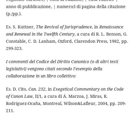
anno di pubblicazione, | numero/i di pagina della citazione
(p./pp.).
Es. S. Kuttner,
The Revival of Jurisprudence
, in
Renaissance
and Renewal in the Twelfth Century
, a cura di R. L. Benson, G.
Constable, C. D. Lanham, Oxford, Clarendon Press, 1982, pp.
299-323.
I commenti del Codice del Diritto Canonico (o di altri testi
legislativi) vengono citati secondo l’esempio della
collaborazione in un libro collettivo:
Es. D. Cito,
Can. 232
, in
Exegetical Commentary on the Code
of Canon Law
, II/1, a cura di Á. Marzoa, J. Miras, R.
Rodríguez-Ocaña, Montreal, Wilson&Lafleur, 2004, pp. 209-
211.