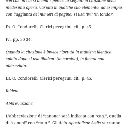
Nei casi in cui si debba ripetere di séguito la citazione della
medesima opera, variata in qualche suo elemento, ad esempio
con l’aggiunta dei numeri di pagina, si usa ‘ivi’ (in tondo):
Es. O. Condorelli, Clerici peregrini, cit., p. 45.
Ivi, pp. 30-34.
Quando la citazione è invece ripetuta in maniera identica
subito dopo si usa ‘ibidem’ (in corsivo), in forma non
abbreviata:
Es. O. Condorelli, Clerici peregrini, cit., p. 45.
Ibidem
.
Abbreviazioni:
L’abbreviazione di “canone” sarà indicata con “can.”, quella
di “canoni” con “cann.”. Gli
Acta Apostolicae Sedis
verranno