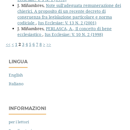
J. Miñambres,
Note sull'adeguata remunerazione dei
chierici. A proposito di un recente decreto di
congruenza fra legislazione particolare e norma
codiciale
,
Ius Ecclesiae: V. 13 N. 2 (2001)
J. Miñambres,
PERLASCA, A., Il concetto di bene
ecclesiastico
,
Ius Ecclesiae: V. 10 N. 2 (1998)
<<
<
1
2
3
4
5
6
7
8
>
>>
LINGUA
English
Italiano
INFORMAZIONI
per i lettori