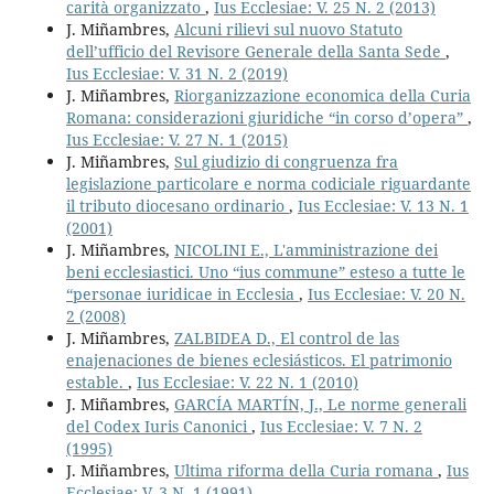
carità organizzato
,
Ius Ecclesiae: V. 25 N. 2 (2013)
J. Miñambres,
Alcuni rilievi sul nuovo Statuto
dell’ufficio del Revisore Generale della Santa Sede
,
Ius Ecclesiae: V. 31 N. 2 (2019)
J. Miñambres,
Riorganizzazione economica della Curia
Romana: considerazioni giuridiche “in corso d’opera”
,
Ius Ecclesiae: V. 27 N. 1 (2015)
J. Miñambres,
Sul giudizio di congruenza fra
legislazione particolare e norma codiciale riguardante
il tributo diocesano ordinario
,
Ius Ecclesiae: V. 13 N. 1
(2001)
J. Miñambres,
NICOLINI E., L'amministrazione dei
beni ecclesiastici. Uno “ius commune” esteso a tutte le
“personae iuridicae in Ecclesia
,
Ius Ecclesiae: V. 20 N.
2 (2008)
J. Miñambres,
ZALBIDEA D., El control de las
enajenaciones de bienes eclesiásticos. El patrimonio
estable.
,
Ius Ecclesiae: V. 22 N. 1 (2010)
J. Miñambres,
GARCÍA MARTÍN, J., Le norme generali
del Codex Iuris Canonici
,
Ius Ecclesiae: V. 7 N. 2
(1995)
J. Miñambres,
Ultima riforma della Curia romana
,
Ius
Ecclesiae: V. 3 N. 1 (1991)