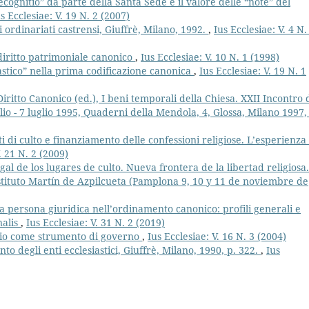
ecognitio” da parte della Santa Sede e il valore delle “note” del
s Ecclesiae: V. 19 N. 2 (2007)
 ordinariati castrensi, Giuffrè, Milano, 1992.
,
Ius Ecclesiae: V. 4 N.
 diritto patrimoniale canonico
,
Ius Ecclesiae: V. 10 N. 1 (1998)
astico” nella prima codificazione canonica
,
Ius Ecclesiae: V. 19 N. 1
iritto Canonico (ed.), I beni temporali della Chiesa. XXII Incontro 
lio - 7 luglio 1995, Quaderni della Mendola, 4, Glossa, Milano 1997,
ti di culto e finanziamento delle confessioni religiose. L’esperienza
. 21 N. 2 (2009)
al de los lugares de culto. Nueva frontera de la libertad religiosa.
nstituto Martín de Azpilcueta (Pamplona 9, 10 y 11 de noviembre de
la persona giuridica nell’ordinamento canonico: profili generali e
nalis
,
Ius Ecclesiae: V. 31 N. 2 (2019)
ario come strumento di governo
,
Ius Ecclesiae: V. 16 N. 3 (2004)
to degli enti ecclesiastici, Giuffrè, Milano, 1990, p. 322.
,
Ius