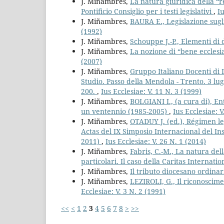
J. Miñambres,
La natura giuridica della “r
Pontificio Consiglio per i testi legislativi
,
Iu
J. Miñambres,
BAURA E., Legislazione sugli
(1992)
J. Miñambres,
Schouppe J.-P., Elementi di
J. Miñambres,
La nozione di “bene ecclesi
(2007)
J. Miñambres,
Gruppo Italiano Docenti di D
Studio. Passo della Mendola - Trento. 3 lug
200.
,
Ius Ecclesiae: V. 11 N. 3 (1999)
J. Miñambres,
BOLGIANI I., (a cura di), En
un ventennio (1985-2005)
,
Ius Ecclesiae: V
J. Miñambres,
OTADUY J. (ed.), Régimen leg
Actas del IX Simposio Internacional del I
2011)
,
Ius Ecclesiae: V. 26 N. 1 (2014)
J. Miñambres,
Fabris, C.-M., La natura del
particolari. Il caso della Caritas Internatio
J. Miñambres,
Il tributo diocesano ordin
J. Miñambres,
LEZIROLI, G., Il riconoscimen
Ecclesiae: V. 3 N. 2 (1991)
<<
<
1
2
3
4
5
6
7
8
>
>>