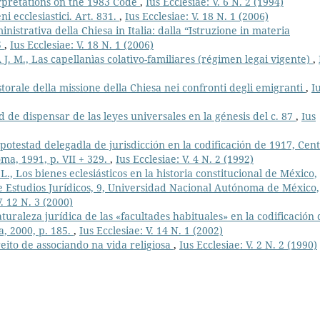
rpretations on the 1983 Code
,
Ius Ecclesiae: V. 6 N. 2 (1994)
ni ecclesiastici. Art. 831.
,
Ius Ecclesiae: V. 18 N. 1 (2006)
nistrativa della Chiesa in Italia: dalla “Istruzione in materia
5
,
Ius Ecclesiae: V. 18 N. 1 (2006)
M., Las capellanìas colatìvo-familiares (régimen legai vigente)
,
torale della missione della Chiesa nei confronti degli emigranti
,
I
de dispensar de las leyes universales en la génesis del c. 87
,
Ius
a potestad delegadla de jurisdicción en la codificación de 1917, Cen
a, 1991, p. VII + 329.
,
Ius Ecclesiae: V. 4 N. 2 (1992)
Los bienes eclesiásticos en la historia constitucional de México,
rie Estudios Jurídicos, 9, Universidad Nacional Autónoma de México,
V. 12 N. 3 (2000)
raleza jurídica de las «facultades habituales» en la codificación 
, 2000, p. 185.
,
Ius Ecclesiae: V. 14 N. 1 (2002)
reito de associando na vida religiosa
,
Ius Ecclesiae: V. 2 N. 2 (1990)