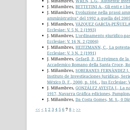
J. Miñambres,
WREN, L.G., Authentic inte
J. Miñambres,
BETTETINI A., Gli enti e i be
J. Miñambres,
Evoluzione nella prassi ammi
amministrativa” del 1992 a quella del 200
J. Miñambres,
VÁZQUEZ GARCÍA-PEÑUELA J. 
Ecclesiae: V. 5 N. 2 (1993)
J. Miñambres,
L'ordinamento giuridico-pas
Ecclesiae: V. 16 N. 2 (2004)
J. Miñambres,
HEITZMANN, C., La potestad 
Ecclesiae: V. 3 N. 2 (1991)
J. Miñambres,
Gefaell, P., El régimen de l
Accademico Romano della Santa Croce, Rom
J. Miñambres,
SOBERANES FERNÀNDEZ J. L., 
Instituto de Investigaciones Jurídicas, Se
México D. F., 2000, p. 104.
,
Ius Ecclesiae: 
J. Miñambres,
GONZÁLEZ AYESTA J., La natu
1917, Navarra Gráfica ediciones, Pamplona
J. Miñambres,
Da Costa Gomes, M. S., 0 Di
<<
<
1
2
3
4
5
6
7
8
>
>>