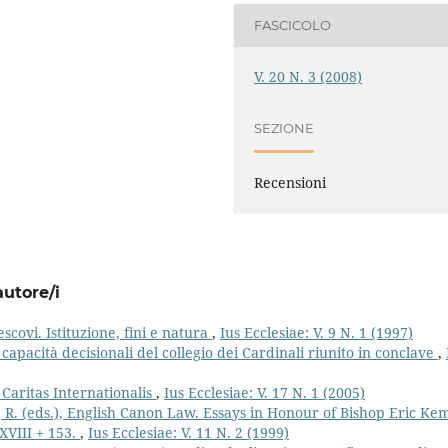
FASCICOLO
V. 20 N. 3 (2008)
SEZIONE
Recensioni
autore/i
escovi. Istituzione, fini e natura
,
Ius Ecclesiae: V. 9 N. 1 (1997)
apacità decisionali del collegio dei Cardinali riunito in conclave
,
 Caritas Internationalis
,
Ius Ecclesiae: V. 17 N. 1 (2005)
R. (eds.), English Canon Law. Essays in Honour of Bishop Eric Ke
 XVIII + 153.
,
Ius Ecclesiae: V. 11 N. 2 (1999)