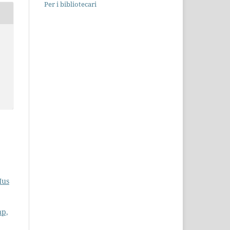
Per i bibliotecari
Ius
mp,