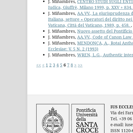
J. Miñambres,
CENTRO STUDI SUGLI ENTI EC
Iudica, Giuffrè, Milano 1999, p. XXV + 834
J. Miñambres,
AA.VV., La giurisprudenza dei
Italiana, settore « Operatori del diritto ne
Vaticana, Città del Vaticano, 1989, p. 458.
J. Miñambres,
Nuovo assetto del Pontificio
J. Miñambres,
AA.VV., Code of Canon Law
J. Miñambres,
MENDONÇA, A., Rotai Anthol
Ecclesiae: V. 5 N. 2 (1993)
J. Miñambres,
WREN, L.G., Authentic inte
<<
<
1
2
3
4
5
6
7
8
>
>>
IUS ECCLE
Via dei Far
Tel. +39 0
e-mail: ius
ISSN 1120-