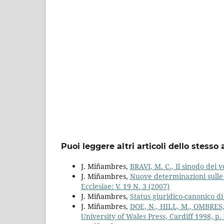
Puoi leggere altri articoli dello stesso 
J. Miñambres,
BRAVI, M. C., Il sinodo dei v
J. Miñambres,
Nuove determinazioni sulle c
Ecclesiae: V. 19 N. 3 (2007)
J. Miñambres,
Status giuridico-canonico di
J. Miñambres,
DOE, N., HILL, M., OMBRES, 
University of Wales Press, Cardiff 1998, p.