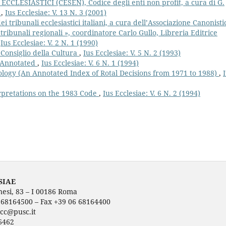
CLESIASTICI (CESEN), Codice degli enti non profit, a cura di G.
.
,
Ius Ecclesiae: V. 13 N. 3 (2001)
 tribunali ecclesiastici italiani, a cura dell’Associazione Canonisti
i tribunali regionali », coordinatore Carlo Gullo, Libreria Editrice
,
Ius Ecclesiae: V. 2 N. 1 (1990)
 Consiglio della Cultura
,
Ius Ecclesiae: V. 5 N. 2 (1993)
 Annotated
,
Ius Ecclesiae: V. 6 N. 1 (1994)
ogy (An Annotated Index of Rotal Decisions from 1971 to 1988)
,
rpretations on the 1983 Code
,
Ius Ecclesiae: V. 6 N. 2 (1994)
SIAE
nesi, 83 – I 00186 Roma
6 68164500 – Fax +39 06 68164400
ecc@pusc.it
6462