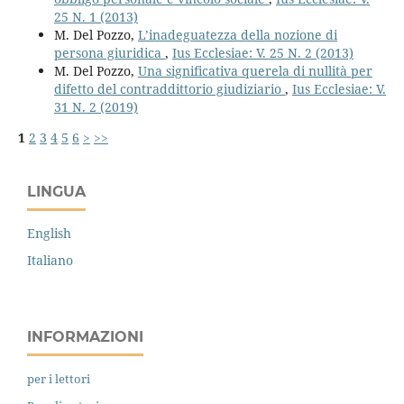
25 N. 1 (2013)
M. Del Pozzo,
L’inadeguatezza della nozione di
persona giuridica
,
Ius Ecclesiae: V. 25 N. 2 (2013)
M. Del Pozzo,
Una significativa querela di nullità per
difetto del contraddittorio giudiziario
,
Ius Ecclesiae: V.
31 N. 2 (2019)
1
2
3
4
5
6
>
>>
LINGUA
English
Italiano
INFORMAZIONI
per i lettori