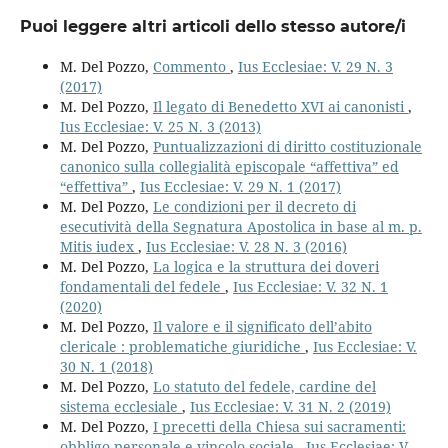
Puoi leggere altri articoli dello stesso autore/i
M. Del Pozzo,
Commento
,
Ius Ecclesiae: V. 29 N. 3
(2017)
M. Del Pozzo,
Il legato di Benedetto XVI ai canonisti
,
Ius Ecclesiae: V. 25 N. 3 (2013)
M. Del Pozzo,
Puntualizzazioni di diritto costituzionale
canonico sulla collegialità episcopale “affettiva” ed
“effettiva”
,
Ius Ecclesiae: V. 29 N. 1 (2017)
M. Del Pozzo,
Le condizioni per il decreto di
esecutività della Segnatura Apostolica in base al m. p.
Mitis iudex
,
Ius Ecclesiae: V. 28 N. 3 (2016)
M. Del Pozzo,
La logica e la struttura dei doveri
fondamentali del fedele
,
Ius Ecclesiae: V. 32 N. 1
(2020)
M. Del Pozzo,
Il valore e il significato dell’abito
clericale : problematiche giuridiche
,
Ius Ecclesiae: V.
30 N. 1 (2018)
M. Del Pozzo,
Lo statuto del fedele, cardine del
sistema ecclesiale
,
Ius Ecclesiae: V. 31 N. 2 (2019)
M. Del Pozzo,
I precetti della Chiesa sui sacramenti:
obbligo personale e vincolo sociale
,
Ius Ecclesiae: V.