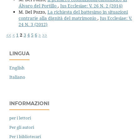
Álvaro del Portillo
,
Ius Ecclesiae: V. 26 N. 2 (2014)
M. Del Pozzo,
La richiesta del battesimo in situazioni
contrarie alla dignità del matrimonio
,
Ius Ecclesiae: V.
24 N. 3 (2012)
<<
<
1
2
3
4
5
6
>
>>
LINGUA
English
Italiano
INFORMAZIONI
per i lettori
Per gli autori
Per i bibliotecari