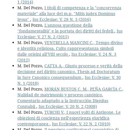
1 (2014)
M. Del Pozzo,
I titoli di competenza e la "concorrenza
materiale" alla luce del m.p. "Mitis iudex Dominus
Iesus"
,
Ius Ecclesiae: V. 28 N. 3 (2016)
M. Del Pozzo,
L'annosa questione della
"fondamentalità" e la portata dei diritti dei fedeli
,
Ius
Ecclesiae: V. 27 N. 2 (2015)
M. Del Pozzo,
VENTRELLA MANCINI C., Tempo divino
e identità religiosa. Culto rappresentanza simboli
dalle origini all’VIII secolo
,
Ius Ecclesiae: V. 24 N. 3
(2012)
M. Del Pozzo,
CATTA A., Giusto processo e verità della
decisione nel diritto canonico. Thesis ad Doctoratum
in Iure Canonico consequendum
,
Ius Ecclesiae: V. 30
N. 1 (2018)
M. Del Pozzo,
MORÁN BUSTOS C. M., PEÑA GARCÍA C.,
Nulidad de matrimonio y proceso canónico.
Comentario adaptado a la Instrucción Dignitas
Connubii
,
Ius Ecclesiae: V. 20 N. 2 (2008)
M. Del Pozzo,
TURCHI V., I nuovi volti di Antigone. Le
obiezioni di coscienza nell’esperienza giuridica
contemporanea
,
Ius Ecclesiae: V. 22 N. 2 (2010)
M. Del Pozzo,
Il pensiero costituzional-canonistico di