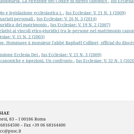
ssionaria. La ricezione nel Codice di diritto canonico
,
Ius Ecclesia
o e legislazione ecclesiastica i.
,
Ius Ecclesiae: V. 21 N. 1 (2009)
nariati personali
,
Ius Ecclesiae: V. 26 N. 3 (2014)
 giuridica del matrimonio
,
Ius Ecclesiae: V. 19 N. 2 (2007)
ativi ai vincoli etico-giuridici tra le persone nel matrimonio canon
esiae: V. 15 N. 2 (2003)
se. Hommage à monsieur l'abbé Raphaël Collinet, official du diocè
ssione Ecclesia Dei
,
Ius Ecclesiae: V. 21 N. 3 (2009)
e canoniche e ispezioni. Un confronto
,
Ius Ecclesiae: V. 32 N. 1 (202
SIAE
nesi, 83 – I 00186 Roma
6 68164500 – Fax +39 06 68164400
ecc@pusc.it