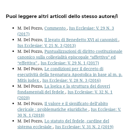
Puoi leggere altri articoli dello stesso autore/i
M. Del Pozzo,
Commento
,
Ius Ecclesiae: V. 29 N. 3
(2017)
M. Del Pozzo,
Il legato di Benedetto XVI ai canonisti
,
Ius Ecclesiae: V. 25 N. 3 (2013)
M. Del Pozzo,
Puntualizzazioni di diritto costituzionale
canonico sulla collegialità episcopale “affettiva” ed
“effettiva”
,
Ius Ecclesiae: V. 29 N. 1 (2017)
M. Del Pozzo,
Le condizioni per il decreto di
esecutività della Segnatura Apostolica in base al m. p.
Mitis iudex
,
Ius Ecclesiae: V. 28 N. 3 (2016)
M. Del Pozzo,
La logica e la struttura dei doveri
fondamentali del fedele
,
Ius Ecclesiae: V. 32 N. 1
(2020)
M. Del Pozzo,
Il valore e il significato dell’abito
clericale : problematiche giuridiche
,
Ius Ecclesiae: V.
30 N. 1 (2018)
M. Del Pozzo,
Lo statuto del fedele, cardine del
sistema ecclesiale
,
Ius Ecclesiae: V. 31 N. 2 (2019)