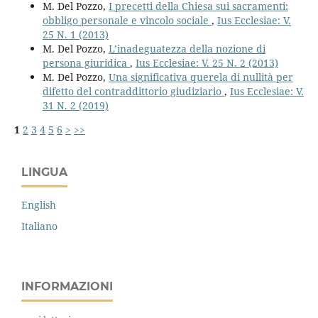
M. Del Pozzo,
I precetti della Chiesa sui sacramenti:
obbligo personale e vincolo sociale
,
Ius Ecclesiae: V.
25 N. 1 (2013)
M. Del Pozzo,
L’inadeguatezza della nozione di
persona giuridica
,
Ius Ecclesiae: V. 25 N. 2 (2013)
M. Del Pozzo,
Una significativa querela di nullità per
difetto del contraddittorio giudiziario
,
Ius Ecclesiae: V.
31 N. 2 (2019)
1
2
3
4
5
6
>
>>
LINGUA
English
Italiano
INFORMAZIONI