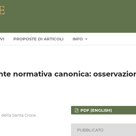
VI
PROPOSTE DI ARTICOLI
INFO
nte normativa canonica: osservazio
PDF (ENGLISH)
à della Santa Croce.
PUBBLICATO