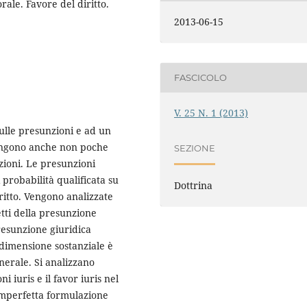
ale. Favore del diritto.
2013-06-15
FASCICOLO
V. 25 N. 1 (2013)
ulle presunzioni e ad un
tengono anche non poche
SEZIONE
oni. Le presunzioni
 probabilità qualificata su
Dottrina
ritto. Vengono analizzate
fetti della presunzione
resunzione giuridica
dimensione sostanziale è
nerale. Si analizzano
i iuris e il favor iuris nel
imperfetta formulazione