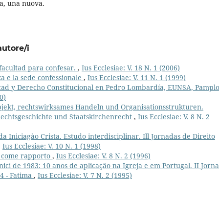
da, una nuova.
autore/i
acultad para confesar.
,
Ius Ecclesiae: V. 18 N. 1 (2006)
za e la sede confessionale
,
Ius Ecclesiae: V. 11 N. 1 (1999)
ertad y Derecho Constitucional en Pedro Lombardía, EUNSA, Pampl
0)
jekt, rechtswirksames Handeln und Organisationsstrukturen.
Rechtsgeschichte und Staatskirchenrecht
,
Ius Ecclesiae: V. 8 N. 2
 Iniciagào Crista. Estudo interdisciplinar. Ill Jornadas de Direito
,
Ius Ecclesiae: V. 10 N. 1 (1998)
to come rapporto
,
Ius Ecclesiae: V. 8 N. 2 (1996)
nici de 1983: 10 anos de aplicaçâo na Igreja e em Portugal. II Jorn
4 - Fatima
,
Ius Ecclesiae: V. 7 N. 2 (1995)