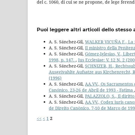
del c. 1060, di cui se ne propone, de lege feren
Puoi leggere altri articoli dello stesso 
A. S. Sánchez-Gil,
WALKER VICUÑA F., La f
A. S. Sánchez-Gil,
Il ministro della Peniten
A. S. Sánchez-Gil,
Gómez-Iglesias, V., Lib
1998, p. 147.
,
Ius Ecclesiae: V. 12 N. 2 (200
A. S. Sánchez-Gil,
SCHNIZER, H., Rechtssub
Ausgeivahlte Aufsatze aus Kirchenrecht, 
(1996)
A. S. Sánchez-Gil,
AA.VV., Os Sacramentos da
Canónico. 23-26 de Abril de 1993 - Fatima
A. S. Sánchez-Gil,
PALAZZOLO, S., Il dirit
A. S. Sánchez-Gil,
AA.VV., Codex iuris cano
de Direito Canònico. 7-10 de Março de 199
<<
<
1
2