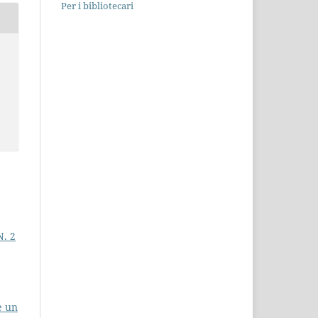
Per i bibliotecari
N. 2
e un