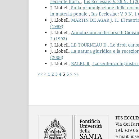
reciente libro.
,
Ius Ecclesiae: V. 26 N. 1 (2
J. Llobell,
Sulla promulgazione delle norme
in materia penale
,
Ius Ecclesiae: V. 9 N. 1
J. Llobell,
MARTÍN DE AGAR J. T., El matri
(1989)
J. Llobell,
Annotazioni ai discorsi di Giova
2 (1993)
J. Llobell,
LE TOURNEAU D., Le droit can
J. Llobell,
La natura giuridica e la recezion
(2006)
J. Llobell,
BALBI, R., La sentenza ingiusta
<<
<
1
2
3
4
5
6
>
>>
IUS ECCLE
Via dei Far
Tel. +39 0
e-mail: ius