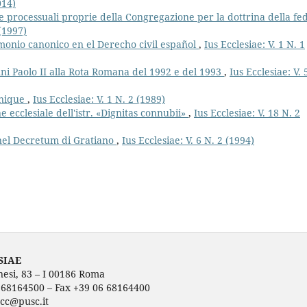
014)
 processuali proprie della Congregazione per la dottrina della fe
 (1997)
monio canonico en el Derecho civil español
,
Ius Ecclesiae: V. 1 N. 1
nni Paolo II alla Rota Romana del 1992 e del 1993
,
Ius Ecclesiae: V. 
onique
,
Ius Ecclesiae: V. 1 N. 2 (1989)
e ecclesiale dell'istr. «Dignitas connubii»
,
Ius Ecclesiae: V. 18 N. 2
 nel Decretum di Gratiano
,
Ius Ecclesiae: V. 6 N. 2 (1994)
SIAE
nesi, 83 – I 00186 Roma
6 68164500 – Fax +39 06 68164400
ecc@pusc.it