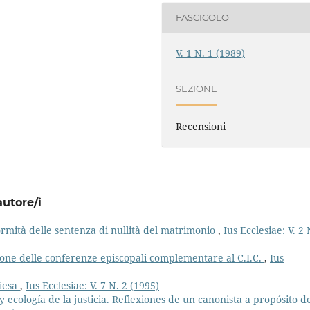
FASCICOLO
V. 1 N. 1 (1989)
SEZIONE
Recensioni
autore/i
ormità delle sentenza di nullità del matrimonio
,
Ius Ecclesiae: V. 2 
one delle conferenze episcopali complementare al C.I.C.
,
Ius
hiesa
,
Ius Ecclesiae: V. 7 N. 2 (1995)
 ecología de la justicia. Reflexiones de un canonista a propósito d