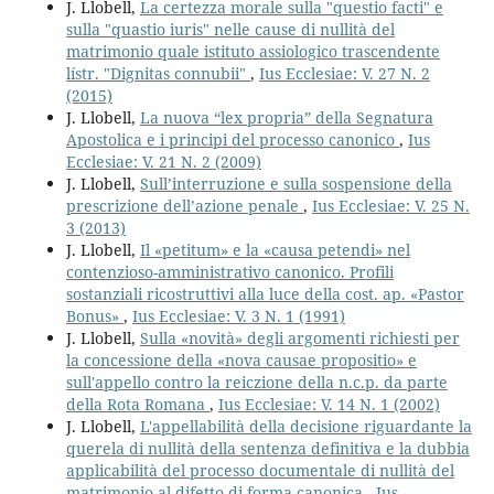
J. Llobell,
La certezza morale sulla "questio facti" e
sulla "quastio iuris" nelle cause di nullità del
matrimonio quale istituto assiologico trascendente
lístr. "Dignitas connubii"
,
Ius Ecclesiae: V. 27 N. 2
(2015)
J. Llobell,
La nuova “lex propria” della Segnatura
Apostolica e i principi del processo canonico
,
Ius
Ecclesiae: V. 21 N. 2 (2009)
J. Llobell,
Sull’interruzione e sulla sospensione della
prescrizione dell’azione penale
,
Ius Ecclesiae: V. 25 N.
3 (2013)
J. Llobell,
Il «petitum» e la «causa petendi» nel
contenzioso-amministrativo canonico. Profili
sostanziali ricostruttivi alla luce della cost. ap. «Pastor
Bonus»
,
Ius Ecclesiae: V. 3 N. 1 (1991)
J. Llobell,
Sulla «novità» degli argomenti richiesti per
la concessione della «nova causae propositio» e
sull'appello contro la reiczione della n.c.p. da parte
della Rota Romana
,
Ius Ecclesiae: V. 14 N. 1 (2002)
J. Llobell,
L'appellabilità della decisione riguardante la
querela di nullità della sentenza definitiva e la dubbia
applicabilità del processo documentale di nullità del
matrimonio al difetto di forma canonica
,
Ius