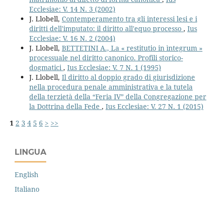
Ecclesiae: V. 14 N. 3 (2002)
J. Llobell,
Contemperamento tra gli interessi lesi e i
diritti dell'imputato: il diritto all'equo processo
,
Ius
Ecclesiae: V. 16 N. 2 (2004)
J. Llobell,
BETTETINI A., La « restitutio in ìntegrum »
processuale nel diritto canonico. Profili storico-
dogmatici
,
Ius Ecclesiae: V. 7 N. 1 (1995)
J. Llobell,
Il diritto al doppio grado di giurisdizione
nella procedura penale amministrativa e la tutela
della terzietà della “Feria IV” della Congregazione per
la Dottrina della Fede
,
Ius Ecclesiae: V. 27 N. 1 (2015)
1
2
3
4
5
6
>
>>
LINGUA
English
Italiano