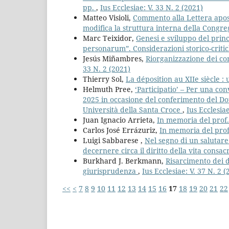
pp.
,
Ius Ecclesiae: V. 33 N. 2 (2021)
Matteo Visioli,
Commento alla Lettera apost
modifica la struttura interna della Congre
Marc Teixidor,
Genesi e sviluppo del pri
personarum”. Considerazioni storico-criti
Jesús Miñambres,
Riorganizzazione dei com
33 N. 2 (2021)
Thierry Sol,
La déposition au XIIe siècle :
Helmuth Pree,
‘Participatio’ – Per una con
2025 in occasione del conferimento del Dott
Università della Santa Croce
,
Ius Ecclesiae
Juan Ignacio Arrieta,
In memoria del prof
Carlos José Errázuriz,
In memoria del prof
Luigi Sabbarese ,
Nel segno di un salutar
decernere circa il diritto della vita consa
Burkhard J. Berkmann,
Risarcimento dei d
giurisprudenza
,
Ius Ecclesiae: V. 37 N. 2 (
<<
<
7
8
9
10
11
12
13
14
15
16
17
18
19
20
21
22