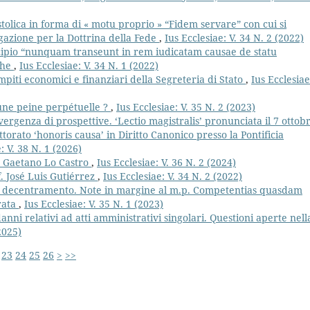
olica in forma di « motu proprio » “Fidem servare” con cui si
gazione per la Dottrina della Fede
,
Ius Ecclesiae: V. 34 N. 2 (2022)
ncipio “nunquam transeunt in rem iudicatam causae de statu
che
,
Ius Ecclesiae: V. 34 N. 1 (2022)
piti economici e finanziari della Segreteria di Stato
,
Ius Ecclesiae
 une peine perpétuelle ?
,
Ius Ecclesiae: V. 35 N. 2 (2023)
vergenza di prospettive. ‘Lectio magistralis’ pronunciata il 7 ottob
orato ‘honoris causa’ in Diritto Canonico presso la Pontificia
: V. 38 N. 1 (2026)
. Gaetano Lo Castro
,
Ius Ecclesiae: V. 36 N. 2 (2024)
. José Luis Gutiérrez
,
Ius Ecclesiae: V. 34 N. 2 (2022)
e decentramento. Note in margine al m.p. Competentias quasdam
crata
,
Ius Ecclesiae: V. 35 N. 1 (2023)
anni relativi ad atti amministrativi singolari. Questioni aperte nell
2025)
23
24
25
26
>
>>