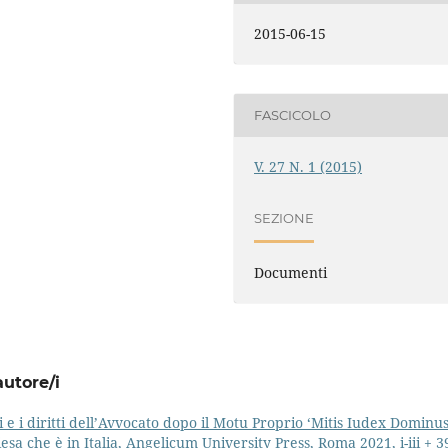
2015-06-15
FASCICOLO
V. 27 N. 1 (2015)
SEZIONE
Documenti
autore/i
 e i diritti dell’Avvocato dopo il Motu Proprio ‘Mitis Iudex Dominu
esa che è in Italia, Angelicum University Press, Roma 2021, i-iii + 3