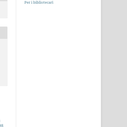
Per i bibliotecari
s
98