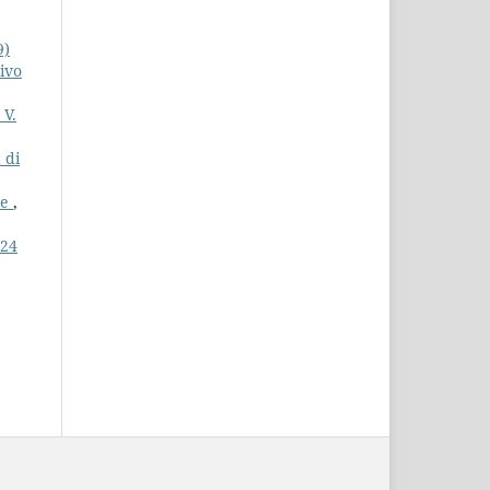
9)
ivo
 V.
 di
re
,
 24