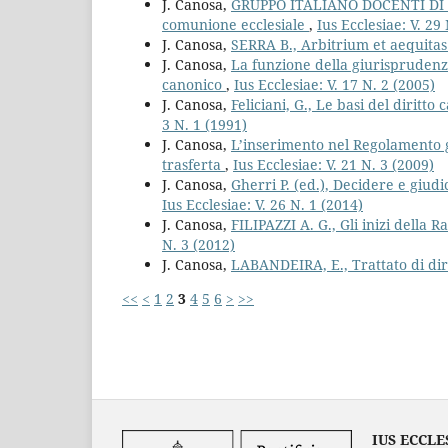
J. Canosa,
GRUPPO ITALIANO DOCENTI DI DIR
comunione ecclesiale
,
Ius Ecclesiae: V. 29
J. Canosa,
SERRA B., Arbitrium et aequitas
J. Canosa,
La funzione della giurisprudenz
canonico
,
Ius Ecclesiae: V. 17 N. 2 (2005)
J. Canosa,
Feliciani, G., Le basi del diritt
3 N. 1 (1991)
J. Canosa,
L’inserimento nel Regolamento g
trasferta
,
Ius Ecclesiae: V. 21 N. 3 (2009)
J. Canosa,
Gherri P. (ed.), Decidere e giudi
Ius Ecclesiae: V. 26 N. 1 (2014)
J. Canosa,
FILIPAZZI A. G., Gli inizi della
N. 3 (2012)
J. Canosa,
LABANDEIRA, E., Trattato di dir
<<
<
1
2
3
4
5
6
>
>>
IUS ECCLE