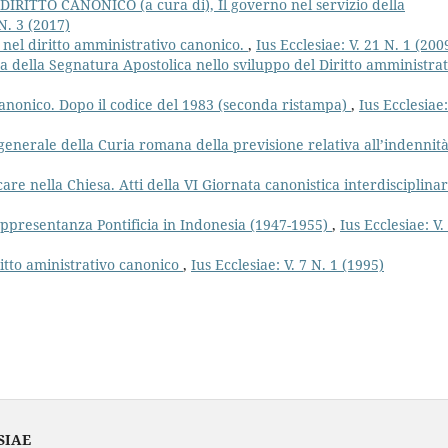
ITTO CANONICO (a cura di), Il governo nel servizio della
 N. 3 (2017)
 nel diritto amministrativo canonico.
,
Ius Ecclesiae: V. 21 N. 1 (200
a della Segnatura Apostolica nello sviluppo del Diritto amministrat
o canonico. Dopo il codice del 1983 (seconda ristampa)
,
Ius Ecclesiae:
enerale della Curia romana della previsione relativa all’indennità
care nella Chiesa. Atti della VI Giornata canonistica interdisciplina
 Rappresentanza Pontificia in Indonesia (1947-1955)
,
Ius Ecclesiae: V.
itto aministrativo canonico
,
Ius Ecclesiae: V. 7 N. 1 (1995)
SIAE