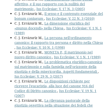
affettiva, e il suo rapporto con la nullità del
matrimonio
,
Ius Ecclesiae: V. 17 N. 3 (2005)
C. J. Errázuriz M.,
Il senso e il contenuto essenziale del
bonum coniugum
,
Ius Ecclesiae: V. 22 N. 3 (2010)
C. J. Errázuriz M.,
La dimensione giuridica del
«munus docendi» nella Chiesa
,
Ius Ecclesiae: V. 1 N. 1
(1989)
C. J. Errázuriz M.,
La persona nell'ordinamento
canonico: il rapporto tra persona e diritto nella Chiesa
,
Ius Ecclesiae: V. 10 N. 1 (1998)
C. J. Errázuriz M.,
MONETA P., Il matrimonio nel
nuovo diritto canonico
,
Ius Ecclesiae: V. 1 N. 1 (1989)
C. J. Errázuriz M.,
La problematica giuridico-canonica
sul matrimonio e sulla famiglia nell’orizzonte della
giustizia e della misericordia. Aspetti fondamentali
,
Ius Ecclesiae: V. 29 N. 3 (2017)
C. J. Errázuriz M.,
Le disposizioni richieste per
ricevere l'eucaristia, alla luce del canone 916 del
Codice di Diritto canonico
,
Ius Ecclesiae: V. 19 N. 1
(2007)
C. J. Errázuriz M.,
La rilevanza pastorale della
giustizia oggettiva nella situazione dei fedeli che