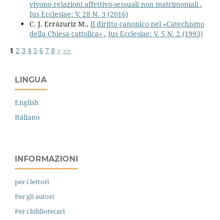
vivono relazioni affettivo-sessuali non matrimoniali
,
Ius Ecclesiae: V. 28 N. 3 (2016)
C. J. Errázuriz M.,
Il diritto canonico nel «Catechismo
della Chiesa cattolica»
,
Ius Ecclesiae: V. 5 N. 2 (1993)
1
2
3
4
5
6
7
8
>
>>
LINGUA
English
Italiano
INFORMAZIONI
per i lettori
Per gli autori
Per i bibliotecari