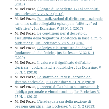
(2017)
M. Del Pozzo,
Il legato di Benedetto XVI ai canonisti
,
Ius Ecclesiae: V. 25 N. 3 (2013)
M. Del Pozzo,
Puntualizzazioni di diritto costituzionale
canonico sulla collegialità episcopale “affettiva” ed
“effettiva”
,
Ius Ecclesiae: V. 29 N. 1 (2017)
M. Del Pozzo,
Le condizioni per il decreto di
esecutività della Segnatura Apostolica in base al m. p.
Mitis iudex
,
Ius Ecclesiae: V. 28 N. 3 (2016)
M. Del Pozzo,
La logica e la struttura dei doveri
fondamentali del fedele
,
Ius Ecclesiae: V. 32 N. 1
(2020)
M. Del Pozzo,
Il valore e il significato dell’abito
clericale : problematiche giuridiche
,
Ius Ecclesiae: V.
30 N. 1 (2018)
M. Del Pozzo,
Lo statuto del fedele, cardine del
sistema ecclesiale
,
Ius Ecclesiae: V. 31 N. 2 (2019)
M. Del Pozzo,
I precetti della Chiesa sui sacramenti:
obbligo personale e vincolo sociale
,
Ius Ecclesiae: V.
25 N. 1 (2013)
M. Del Pozzo,
L’inadeguatezza della nozione di
persona giuridica
,
Ius Ecclesiae: V. 25 N. 2 (2013)