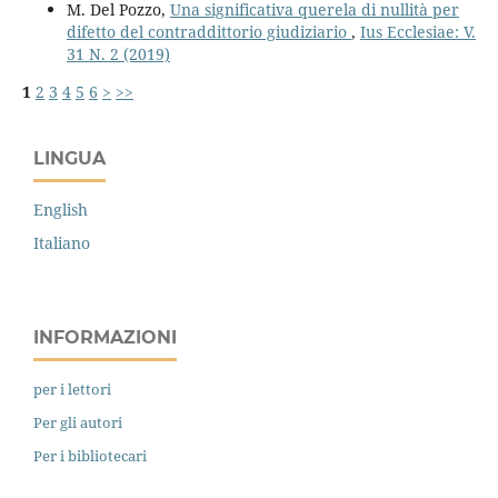
M. Del Pozzo,
Una significativa querela di nullità per
difetto del contraddittorio giudiziario
,
Ius Ecclesiae: V.
31 N. 2 (2019)
1
2
3
4
5
6
>
>>
LINGUA
English
Italiano
INFORMAZIONI
per i lettori
Per gli autori
Per i bibliotecari