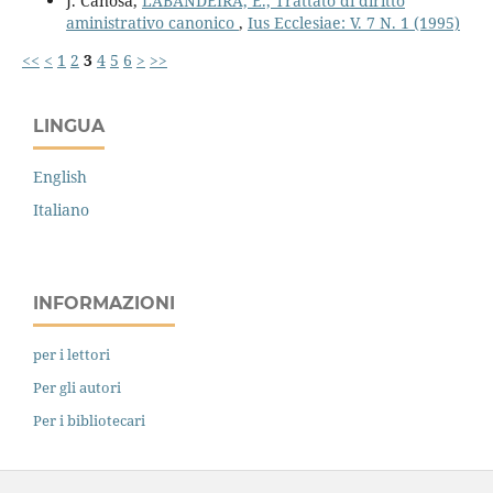
J. Canosa,
LABANDEIRA, E., Trattato di diritto
aministrativo canonico
,
Ius Ecclesiae: V. 7 N. 1 (1995)
<<
<
1
2
3
4
5
6
>
>>
LINGUA
English
Italiano
INFORMAZIONI
per i lettori
Per gli autori
Per i bibliotecari