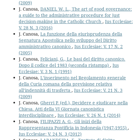
(2009)
J. Canosa,
DANIEL W. L., The art of good governance:
a guide to the administrative procedure for just
decision-making in the Catholic Church
,
Ius Ecclesiae:
V. 28 N. 3 (2016)
J. Canosa,
La funzione della giurisprudenza della
Segnatura Apostolica nello sviluppo del Diritto
amministrativo canonico
,
Ius Ecclesiae: V. 17 N. 2
(2005)
J. Canosa,
Feliciani, G., Le basi del diritto canonico.
Dopo il codice del 1983 (seconda ristampa)
,
Ius
Ecclesiae: V. 3 N. 1 (1991)
J. Canosa,
L’inserimento nel Regolamento generale
della Curia romana della previsione relativa
all’indennità di trasferta
,
Ius Ecclesiae: V. 21 N. 3
(2009)
J. Canosa,
Gherri P. (ed.), Decidere e giudicare nella
Chiesa. Atti della VI Giornata canonistica
interdisciplinare
,
Ius Ecclesiae: V. 26 N. 1 (2014)
J. Canosa,
FILIPAZZI A. G., Gli inizi della
Rappresentanza Pontificia in Indonesia (1947-1955)
,
Ius Ecclesiae: V. 24 N. 3 (2012)