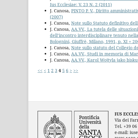
Ius Ecclesiae: V. 23 N. 2 (2011)
J. Canosa,
PINTO P. V., Diritto amministrati
(2007)
J. Canosa,
Note sullo Statuto definitivo del
J. Canosa,
AA.VV., La tutela delle situazion
dell’incontro interdisciplinare tenuto nell
Bolognini, Giuffrè, Milano, 1991, p. XI + 2
J. Canosa,
Note sullo statuto del Collegio d
J. Canosa,
AA.VV., Studi in memoria di Mar
J. Canosa,
AA.VV., Karol Wojtyla jako bìs
<<
<
1
2
3
4
5
6
>
>>
IUS ECCLE
Via dei Far
Tel. +39 0
e-mail: ius