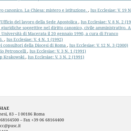
vo canonico. La Chiesa: mistero e istituzione.
,
Ius Ecclesiae: V. 19 N
l'Ufficio del lavoro della Sede Apostolica
,
Ius Ecclesiae: V. 8 N. 2 (1
i giuridiche soggettive nel diritto canonico, civile amministrativo. A
a Università di Macerata il 20 gennaio 1990, a cura di Franco
06.
,
Ius Ecclesiae: V. 4 N. 1 (1992)
ei consultori della Diocesi di Roma
,
Ius Ecclesiae: V. 12 N. 3 (2000)
io Petroncelli
,
Ius Ecclesiae: V. 3 N. 1 (1991)
kup Krakowski
,
Ius Ecclesiae: V. 3 N. 2 (1991)
SIAE
nesi, 83 – I 00186 Roma
6 68164500 – Fax +39 06 68164400
ecc@pusc.it