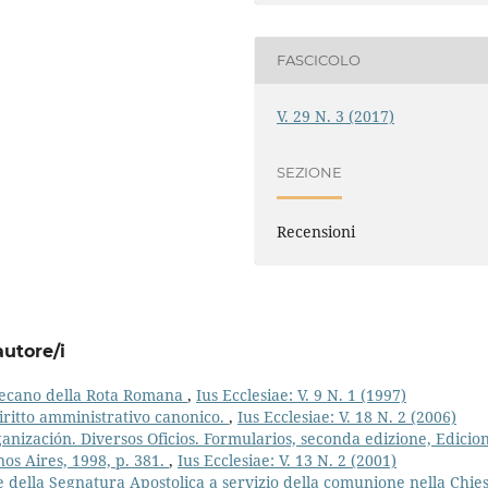
FASCICOLO
V. 29 N. 3 (2017)
SEZIONE
Recensioni
autore/i
 Decano della Rota Romana
,
Ius Ecclesiae: V. 9 N. 1 (1997)
ritto amministrativo canonico.
,
Ius Ecclesiae: V. 18 N. 2 (2006)
anización. Diversos Oficios. Formularios, seconda edizione, Edicio
os Aires, 1998, p. 381.
,
Ius Ecclesiae: V. 13 N. 2 (2001)
e della Segnatura Apostolica a servizio della comunione nella Chie