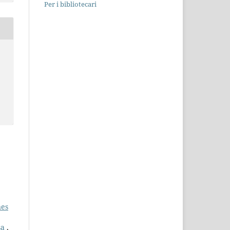
Per i bibliotecari
nes
sa
,