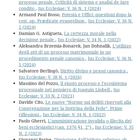
processo penale. Criticità di sistema e analisi de iure
condito
,
Ius Ecclesiae: V. 36 N. 1 (2024)
Armand Paul Bosso,
Potestà e Uffici: questioni dopo la
cost. ap. Prædicate evangelium
,
Ius Ecclesiae: V. 36 N.
2 (2024)
Damian G. Astigueta,
La certezza morale nella
decisione penale
,
Ius Ecclesiae: V. 34 N. 1 (2022)
Aleksandra Brzemia-Bonarek, Jan Dohnalik,
L’utilizzo
degli atti di un processo matrimoniale in un
procedimento penale canonico
,
Ius Ecclesiae: V. 36 N.
1 (2024)
Salvatore Berlingò,
Diritto divino e prassi canonica
,
Ius Ecclesiae: V. 38 N. 1 (2026)
Massimo del Pozzo,
Il giusto processo e l’ecosistema
processuale nel pensiero di Joaquín Llobell
,
Ius
Ecclesiae: V. 33 N. 2 (2021)
Davide Cito,
Le nuove “Norme sui delitti riservati alla
Congregazione per la Dottrina della Fede”. Prime
riflessioni
,
Ius Ecclesiae: V. 34 N. 1 (2022)
Paolo Gherri,
L’amministrazione invalida o illecita dei
beni ecclesiastici (can. 1376 §1, 2°)
,
Ius Ecclesiae: V. 35
N. 2 (2023)
Giovanni Parise,
Dimissione dall’istituto religioso ob