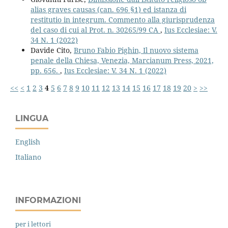
alias graves causas (can. 696 §1) ed istanza di
restitutio in integrum. Commento alla giurisprudenza
del caso di cui al Prot. n. 30265/99 CA
,
Ius Ecclesiae: V.
34 N. 1 (2022)
Davide Cito,
Bruno Fabio Pighin, Il nuovo sistema
penale della Chiesa, Venezia, Marcianum Press, 2021,
pp. 656.
,
Ius Ecclesiae: V. 34 N. 1 (2022)
<<
<
1
2
3
4
5
6
7
8
9
10
11
12
13
14
15
16
17
18
19
20
>
>>
LINGUA
English
Italiano
INFORMAZIONI
per i lettori