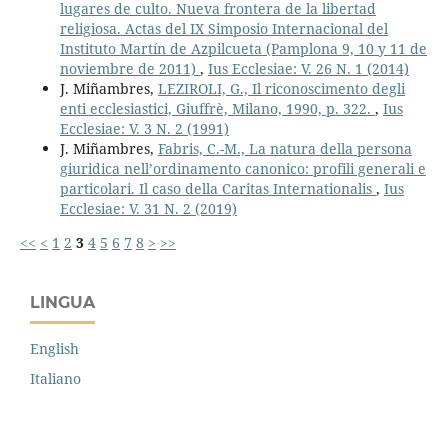
lugares de culto. Nueva frontera de la libertad
religiosa. Actas del IX Simposio Internacional del
Instituto Martín de Azpilcueta (Pamplona 9, 10 y 11 de
noviembre de 2011)
,
Ius Ecclesiae: V. 26 N. 1 (2014)
J. Miñambres,
LEZIROLI, G., Il riconoscimento degli
enti ecclesiastici, Giuffrè, Milano, 1990, p. 322.
,
Ius
Ecclesiae: V. 3 N. 2 (1991)
J. Miñambres,
Fabris, C.-M., La natura della persona
giuridica nell’ordinamento canonico: profili generali e
particolari. Il caso della Caritas Internationalis
,
Ius
Ecclesiae: V. 31 N. 2 (2019)
<<
<
1
2
3
4
5
6
7
8
>
>>
LINGUA
English
Italiano