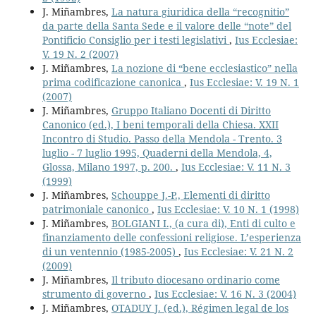
J. Miñambres,
La natura giuridica della “recognitio”
da parte della Santa Sede e il valore delle “note” del
Pontificio Consiglio per i testi legislativi
,
Ius Ecclesiae:
V. 19 N. 2 (2007)
J. Miñambres,
La nozione di “bene ecclesiastico” nella
prima codificazione canonica
,
Ius Ecclesiae: V. 19 N. 1
(2007)
J. Miñambres,
Gruppo Italiano Docenti di Diritto
Canonico (ed.), I beni temporali della Chiesa. XXII
Incontro di Studio. Passo della Mendola - Trento. 3
luglio - 7 luglio 1995, Quaderni della Mendola, 4,
Glossa, Milano 1997, p. 200.
,
Ius Ecclesiae: V. 11 N. 3
(1999)
J. Miñambres,
Schouppe J.-P., Elementi di diritto
patrimoniale canonico
,
Ius Ecclesiae: V. 10 N. 1 (1998)
J. Miñambres,
BOLGIANI I., (a cura di), Enti di culto e
finanziamento delle confessioni religiose. L’esperienza
di un ventennio (1985-2005)
,
Ius Ecclesiae: V. 21 N. 2
(2009)
J. Miñambres,
Il tributo diocesano ordinario come
strumento di governo
,
Ius Ecclesiae: V. 16 N. 3 (2004)
J. Miñambres,
OTADUY J. (ed.), Régimen legal de los