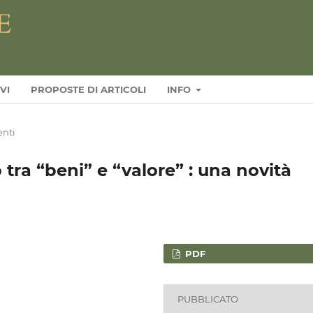
VI
PROPOSTE DI ARTICOLI
INFO
nti
 tra “beni” e “valore” : una novità
PDF
PUBBLICATO