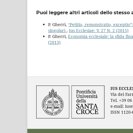
Puoi leggere altri articoli dello stesso 
P. Gherri,
“Petitio, remonstratio, exceptio”
singolari
,
Ius Ecclesiae: V. 27 N. 2 (2015)
P. Gherri,
Economia ecclesiale: la sfida fin
(2013)
IUS ECCLE
Via dei Far
Tel. +39 0
e-mail: ius
ISSN 1120-