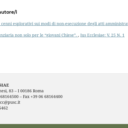
autore/i
: cenni esplorativi sui modi di non-esecuzione degli atti amministrat
anziaria non solo per le “giovani Chiese”.
,
Ius Ecclesiae: V. 25 N. 1
SIAE
nesi, 83 – I 00186 Roma
6 68164500 – Fax +39 06 68164400
ecc@pusc.it
6462