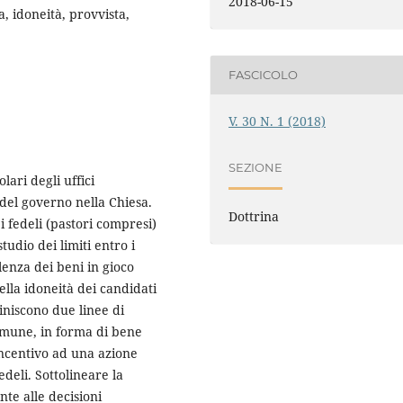
2018-06-15
, idoneità, provvista,
FASCICOLO
V. 30 N. 1 (2018)
SEZIONE
lari degli uffici
 del governo nella Chiesa.
Dottrina
dei fedeli (pastori compresi)
tudio dei limiti entro i
lenza dei beni in gioco
della idoneità dei candidati
iniscono due linee di
omune, in forma di bene
incentivo ad una azione
edeli. Sottolineare la
nte alle decisioni