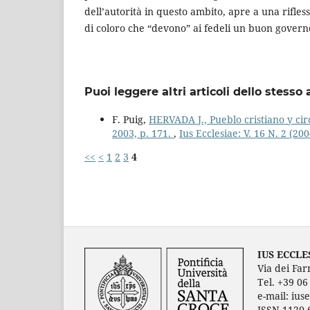
dell’autorità in questo ambito, apre a una rifless
di coloro che “devono” ai fedeli un buon govern
Puoi leggere altri articoli dello stesso 
F. Puig,
HERVADA J., Pueblo cristiano y cir
2003, p. 171.
,
Ius Ecclesiae: V. 16 N. 2 (200
<<
<
1
2
3
4
IUS ECCLE
Via dei Far
Tel. +39 0
e-mail: ius
ISSN 1120-