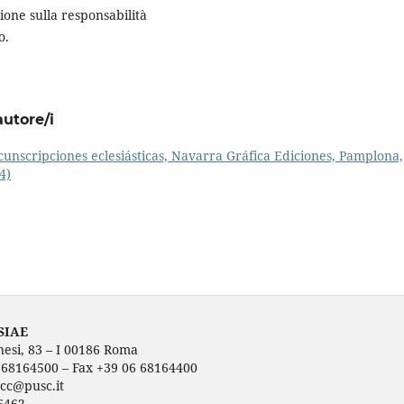
ione sulla responsabilità
o.
autore/i
cunscripciones eclesiásticas, Navarra Gráfica Ediciones, Pamplona,
4)
SIAE
nesi, 83 – I 00186 Roma
6 68164500 – Fax +39 06 68164400
ecc@pusc.it
6462