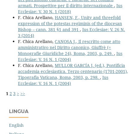
armati. Prospettive per il diritto internazionale
,
Ius
Ecclesiae: V. 30 N. 1 (2018)
F. Chica Arellano,
HANSEN, F., Unity and threefold
expression of the potestas regiminis of the diocesan
Bishop – cann. 381 §1 and 391
,
Ius Ecclesiae: V. 26 N.
3 (2014)
F. Chica Arellano,
CANOSA J., Il rescritto come atto
amministrativo nel Diritto canonico, Giuffrè (=
Monografie Giuridiche 24), Roma, 2003, p. 249.
,
Ius
Ecclesiae: V. 16 N. 1 (2004)
F. Chica Arellano,
MULLOR GARCÍA J. (ed.), Pontificia
accademia ecclesiastica. Terzo centenario (1701-2001),
Tipografia Vaticana, Roma, 2003, p. 298.
,
Ius
Ecclesiae: V. 16 N. 1 (2004)
1
2
3
>
>>
LINGUA
English