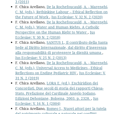
3 (2011)
F. Chica Arellano,
De la Rochefoucauld, A. - Marenghi,
C. M. (eds.), Rethinking Labour – Ethical Reflection on
the Future of Work
,
Ius Ecclesiae: V. 32 N. 2 (2020)
F. Chica Arellano,
De la Rochefoucauld, A. - Marenghi,
C. M. (eds.), Water and Human Rights. A Catholic
Perspective on the Human Right to Water
,
Ius
Ecclesiae: V. 30 N. 2 (2018)
F. Chica Arellano,
SANTUS I., Il contributo della Santa
Sede al Diritto Internazionale, dal diritto d’ingerenza
alla responsabilità di proteggere la dignità umana
,
Ius Ecclesiae: V. 25 N. 2 (2013)
F. Chica Arellano,
De la Rochefoucauld, A. - Marenghi,
C. M. (eds.), Universal Access to Medicines - Ethical
Reflections on Ending Pediatric HIV
,
Ius Ecclesiae: V.
31 N. 2 (2019)
F. Chica Arellano,
LORA E. (ed.), Enchiridion dei
Concordati. Due secoli di storia dei rapporti Chiesa-
Stato. Prefazione del Cardinale Angelo Sodano,
Edizioni Dehoniane, Bologna, 2003. p. 2328.
,
Ius
Ecclesiae: V. 16 N. 1 (2004)
F. Chica Arellano,
Romeo J., Nuovi attori per la tutela
del patrimonio culturale e naturale nei conflitti