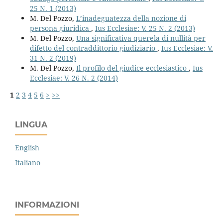
25 N. 1 (2013)
M. Del Pozzo,
L’inadeguatezza della nozione di
persona giuridica
,
Ius Ecclesiae: V. 25 N. 2 (2013)
M. Del Pozzo,
Una significativa querela di nullità per
difetto del contraddittorio giudiziario
,
Ius Ecclesiae: V.
31 N. 2 (2019)
M. Del Pozzo,
Il profilo del giudice ecclesiastico
,
Ius
Ecclesiae: V. 26 N. 2 (2014)
1
2
3
4
5
6
>
>>
LINGUA
English
Italiano
INFORMAZIONI