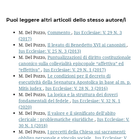
Puoi leggere altri articoli dello stesso autore/i
M. Del Pozzo,
Commento
,
Ius Ecclesiae: V. 29 N. 3
(2017)
M. Del Pozzo,
Il legato di Benedetto XVI ai canonisti
,
Ius Ecclesiae: V. 25 N. 3 (2013)
M. Del Pozzo,
Puntualizzazioni di diritto costituzionale
canonico sulla collegialità episcopale “affettiva” ed
“effettiva”
,
Ius Ecclesiae: V. 29 N. 1 (2017)
M. Del Pozzo,
Le condizioni per il decreto di
esecutività della Segnatura Apostolica in base al m. p.
Mitis iudex
,
Ius Ecclesiae: V. 28 N. 3 (2016)
M. Del Pozzo,
La logica e la struttura dei doveri
fondamentali del fedele
,
Ius Ecclesiae: V. 32 N. 1
(2020)
M. Del Pozzo,
Il valore e il significato dell’abito
clericale : problematiche giuridiche
,
Ius Ecclesiae: V.
30 N. 1 (2018)
M. Del Pozzo,
I precetti della Chiesa sui sacramenti:
obbligo personale e vincolo sociale
,
Ius Ecclesiae: V.