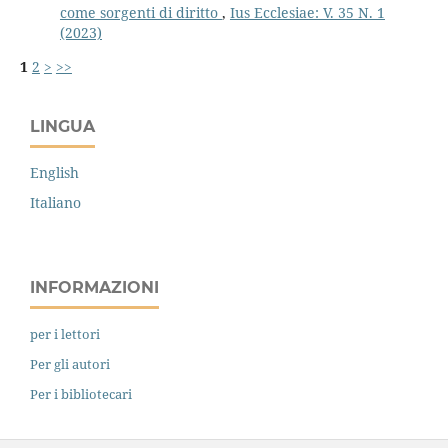
come sorgenti di diritto
,
Ius Ecclesiae: V. 35 N. 1
(2023)
1
2
>
>>
LINGUA
English
Italiano
INFORMAZIONI
per i lettori
Per gli autori
Per i bibliotecari