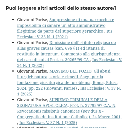
Puoi leggere altri articoli dello stesso autore/i
Giovanni Parise,
Soppressione di una parrocchia e
impossibilità di sanare un atto amministrativo
illegittimo da parte del superiore gerarchico
,
Ius
Ecclesiae: V. 33 N. 1 (2021)
Giovanni Parise,
Dimissione dall’istituto religioso ob
alias graves causas (can. 696 §1) ed istanza di
restitutio in integrum. Commento alla giurisprudenza
del caso di cui al Prot. n. 30265/99 CA
,
Ius Ecclesiae: V.
34 N. 1 (2022)
Giovanni Parise,
MASSIMO DEL POZZO, Gli abusi
liturgici: natura, storia e rimedi. Saggi per la
fondazione giusliturgica del problema, Roma, Edusc,
2024, pp. 222 (Giovanni Parise)
,
Ius Ecclesiae: V. 37 N.
1 (2025)
Giovanni Parise,
SUPREMO TRIBUNALE DELLA
SEGNATURA APOSTOLICA, Prot. n. 27795/97 C.A. N,
Revocationis missionis canonicae (Rev.dus X -
Congregatio de Institutione Catholica), 24 Marzo 2001,
,
Ius Ecclesiae: V. 37 N. 1 (2025)