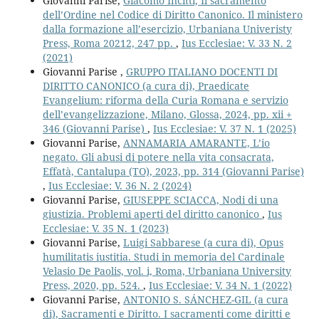
Giovanni Parise,
Giacomo Incitti, Il sacramento
dell’Ordine nel Codice di Diritto Canonico. Il ministero
dalla formazione all’esercizio, Urbaniana Univeristy
Press, Roma 20212, 247 pp.
,
Ius Ecclesiae: V. 33 N. 2
(2021)
Giovanni Parise ,
GRUPPO ITALIANO DOCENTI DI
DIRITTO CANONICO (a cura di), Praedicate
Evangelium: riforma della Curia Romana e servizio
dell’evangelizzazione, Milano, Glossa, 2024, pp. xii +
346 (Giovanni Parise)
,
Ius Ecclesiae: V. 37 N. 1 (2025)
Giovanni Parise,
ANNAMARIA AMARANTE, L’io
negato. Gli abusi di potere nella vita consacrata,
Effatà, Cantalupa (TO), 2023, pp. 314 (Giovanni Parise)
,
Ius Ecclesiae: V. 36 N. 2 (2024)
Giovanni Parise,
GIUSEPPE SCIACCA, Nodi di una
giustizia. Problemi aperti del diritto canonico
,
Ius
Ecclesiae: V. 35 N. 1 (2023)
Giovanni Parise,
Luigi Sabbarese (a cura di), Opus
humilitatis iustitia. Studi in memoria del Cardinale
Velasio De Paolis, vol. i, Roma, Urbaniana University
Press, 2020, pp. 524.
,
Ius Ecclesiae: V. 34 N. 1 (2022)
Giovanni Parise,
ANTONIO S. SÁNCHEZ-GIL (a cura
di), Sacramenti e Diritto. I sacramenti come diritti e