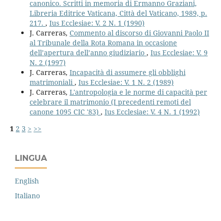
canonico. Scritti in memoria di Ermanno Graziani,
Libreria Editrice Vaticana, Città del Vaticano, 1989, p.
217.
,
Ius Ecclesiae: V. 2 N. 1 (1990)
J. Carreras,
Commento al discorso di Giovanni Paolo II
al Tribunale della Rota Romana in occasione
dell’apertura dell’anno giudiziario
,
Ius Ecclesiae: V. 9
N. 2 (1997)
J. Carreras,
Incapacità di assumere gli obblighi
matrimoniali
,
Ius Ecclesiae: V. 1 N. 2 (1989)
J. Carreras,
L'antropologia e le norme di capacità per
celebrare il matrimonio (I precedenti remoti del
canone 1095 CIC '83)
,
Ius Ecclesiae: V. 4 N. 1 (1992)
1
2
3
>
>>
LINGUA
English
Italiano