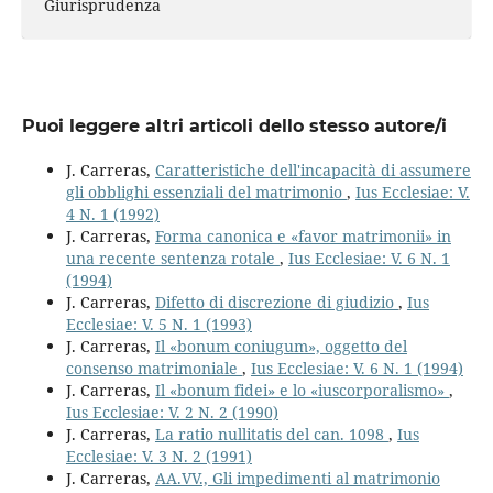
Giurisprudenza
Puoi leggere altri articoli dello stesso autore/i
J. Carreras,
Caratteristiche dell'incapacità di assumere
gli obblighi essenziali del matrimonio
,
Ius Ecclesiae: V.
4 N. 1 (1992)
J. Carreras,
Forma canonica e «favor matrimonii» in
una recente sentenza rotale
,
Ius Ecclesiae: V. 6 N. 1
(1994)
J. Carreras,
Difetto di discrezione di giudizio
,
Ius
Ecclesiae: V. 5 N. 1 (1993)
J. Carreras,
Il «bonum coniugum», oggetto del
consenso matrimoniale
,
Ius Ecclesiae: V. 6 N. 1 (1994)
J. Carreras,
Il «bonum fidei» e lo «iuscorporalismo»
,
Ius Ecclesiae: V. 2 N. 2 (1990)
J. Carreras,
La ratio nullitatis del can. 1098
,
Ius
Ecclesiae: V. 3 N. 2 (1991)
J. Carreras,
AA.VV., Gli impedimenti al matrimonio