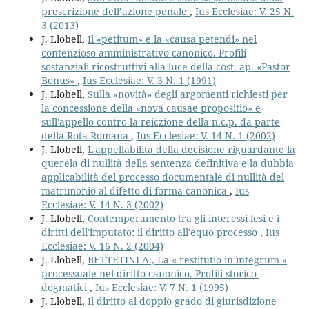
prescrizione dell’azione penale
,
Ius Ecclesiae: V. 25 N.
3 (2013)
J. Llobell,
Il «petitum» e la «causa petendi» nel
contenzioso-amministrativo canonico. Profili
sostanziali ricostruttivi alla luce della cost. ap. «Pastor
Bonus»
,
Ius Ecclesiae: V. 3 N. 1 (1991)
J. Llobell,
Sulla «novità» degli argomenti richiesti per
la concessione della «nova causae propositio» e
sull'appello contro la reiczione della n.c.p. da parte
della Rota Romana
,
Ius Ecclesiae: V. 14 N. 1 (2002)
J. Llobell,
L'appellabilità della decisione riguardante la
querela di nullità della sentenza definitiva e la dubbia
applicabilità del processo documentale di nullità del
matrimonio al difetto di forma canonica
,
Ius
Ecclesiae: V. 14 N. 3 (2002)
J. Llobell,
Contemperamento tra gli interessi lesi e i
diritti dell'imputato: il diritto all'equo processo
,
Ius
Ecclesiae: V. 16 N. 2 (2004)
J. Llobell,
BETTETINI A., La « restitutio in ìntegrum »
processuale nel diritto canonico. Profili storico-
dogmatici
,
Ius Ecclesiae: V. 7 N. 1 (1995)
J. Llobell,
Il diritto al doppio grado di giurisdizione