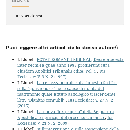
SEZIONE
Giurisprudenza
Puoi leggere altri articoli dello stesso autore/i
J. Llobell,
ROTAE ROMANE TRIBUNAL, Decreta selecta
inter rechi ea quae anno 1983 prodierunt cura
eiusdem Apolitici Tribunalis edita, vol. 1
,
Ius
Ecclesiae: V. 9 N. 2 (1997)
J. Llobell,
La certezza morale sulla "questio facti" e
sulla "quastio iuris" nelle cause di nullità del
matrimonio quale istituto assiologico trascendente
lístr. "Dignitas connubii"
,
Ius Ecclesiae: V. 27 N. 2
(2015)
J. Llobell,
La nuova “lex propria” della Segnatura
Apostolica e i principi del processo canonico
,
Ius
Ecclesiae: V. 21 N. 2 (2009)
J. Llobell,
Sull’interruzione e sulla sospensione della