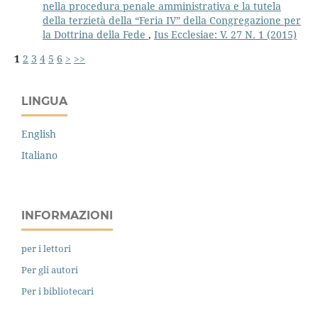
nella procedura penale amministrativa e la tutela
della terzietà della “Feria IV” della Congregazione per
la Dottrina della Fede
,
Ius Ecclesiae: V. 27 N. 1 (2015)
1
2
3
4
5
6
>
>>
LINGUA
English
Italiano
INFORMAZIONI
per i lettori
Per gli autori
Per i bibliotecari