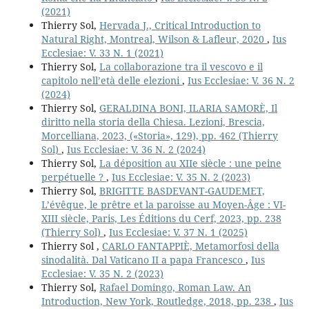
(2021)
Thierry Sol,
Hervada J., Critical Introduction to
Natural Right, Montreal, Wilson & Lafleur, 2020
,
Ius
Ecclesiae: V. 33 N. 1 (2021)
Thierry Sol,
La collaborazione tra il vescovo e il
capitolo nell’età delle elezioni
,
Ius Ecclesiae: V. 36 N. 2
(2024)
Thierry Sol,
GERALDINA BONI, ILARIA SAMORÈ, Il
diritto nella storia della Chiesa. Lezioni, Brescia,
Morcelliana, 2023, («Storia», 129), pp. 462 (Thierry
Sol)
,
Ius Ecclesiae: V. 36 N. 2 (2024)
Thierry Sol,
La déposition au XIIe siècle : une peine
perpétuelle ?
,
Ius Ecclesiae: V. 35 N. 2 (2023)
Thierry Sol,
BRIGITTE BASDEVANT-GAUDEMET,
L’évêque, le prêtre et la paroisse au Moyen-Âge : VI-
XIII siècle, Paris, Les Éditions du Cerf, 2023, pp. 238
(Thierry Sol)
,
Ius Ecclesiae: V. 37 N. 1 (2025)
Thierry Sol ,
CARLO FANTAPPIÈ, Metamorfosi della
sinodalità. Dal Vaticano II a papa Francesco
,
Ius
Ecclesiae: V. 35 N. 2 (2023)
Thierry Sol,
Rafael Domingo, Roman Law. An
Introduction, New York, Routledge, 2018, pp. 238
,
Ius