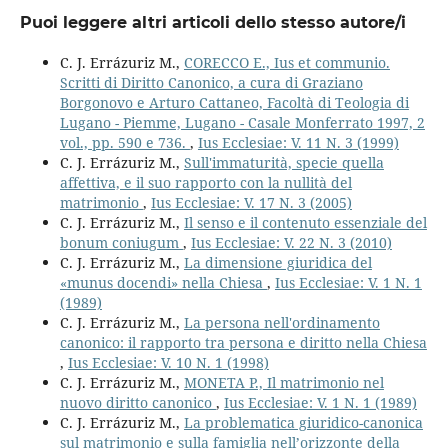
Puoi leggere altri articoli dello stesso autore/i
C. J. Errázuriz M.,
CORECCO E., Ius et communio.
Scritti di Diritto Canonico, a cura di Graziano
Borgonovo e Arturo Cattaneo, Facoltà di Teologia di
Lugano - Piemme, Lugano - Casale Monferrato 1997, 2
vol., pp. 590 e 736.
,
Ius Ecclesiae: V. 11 N. 3 (1999)
C. J. Errázuriz M.,
Sull'immaturità, specie quella
affettiva, e il suo rapporto con la nullità del
matrimonio
,
Ius Ecclesiae: V. 17 N. 3 (2005)
C. J. Errázuriz M.,
Il senso e il contenuto essenziale del
bonum coniugum
,
Ius Ecclesiae: V. 22 N. 3 (2010)
C. J. Errázuriz M.,
La dimensione giuridica del
«munus docendi» nella Chiesa
,
Ius Ecclesiae: V. 1 N. 1
(1989)
C. J. Errázuriz M.,
La persona nell'ordinamento
canonico: il rapporto tra persona e diritto nella Chiesa
,
Ius Ecclesiae: V. 10 N. 1 (1998)
C. J. Errázuriz M.,
MONETA P., Il matrimonio nel
nuovo diritto canonico
,
Ius Ecclesiae: V. 1 N. 1 (1989)
C. J. Errázuriz M.,
La problematica giuridico-canonica
sul matrimonio e sulla famiglia nell’orizzonte della