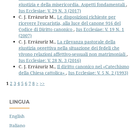
giustizia e della misericordia. Aspetti fondamentali
,
Ius Ecclesiae: V. 29 N. 3 (2017)
C. J. Errázuriz M.,
Le disposizioni richieste per
ricevere l'eucaristia, alla luce del canone 916 del
Codice di Diritto canonico
,
Ius Ecclesiae: V. 19 N. 1
(2007)
C. J. Errázuriz M.,
La rilevanza pastorale della
giustizia oggettiva nella situazione dei fedeli che
vivono relazioni affettivo-sessuali non matrimoniali
,
Ius Ecclesiae: V. 28 N. 3 (2016)
C. J. Errázuriz M.,
Il diritto canonico nel «Catechismo
della Chiesa cattolica»
,
Ius Ecclesiae: V. 5 N. 2 (1993)
1
2
3
4
5
6
7
8
>
>>
LINGUA
English
Italiano