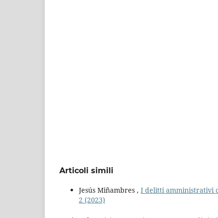
Articoli simili
Jesús Miñambres ,
I delitti amministrativ
2 (2023)