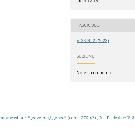
2023-12-15
FASCICOLO
V. 35 N. 2 (2023)
SEZIONE
Note e commenti
i commessi per “grave negligenza” (can. 1376 §2)
,
Ius Ecclesiae: V. 