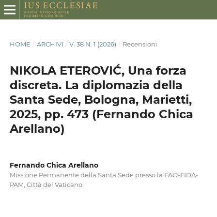
HOME
/
ARCHIVI
/
V. 38 N. 1 (2026)
/
Recensioni
NIKOLA ETEROVIĆ, Una forza
discreta. La diplomazia della
Santa Sede, Bologna, Marietti,
2025, pp. 473 (Fernando Chica
Arellano)
Fernando Chica Arellano
Missione Permanente della Santa Sede presso la FAO-FIDA-
PAM, Città del Vaticano