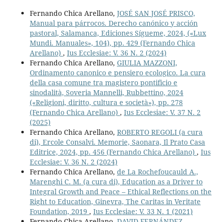
Fernando Chica Arellano,
JOSÉ SAN JOSÉ PRISCO,
Manual para párrocos. Derecho canónico y acción
pastoral, Salamanca, Ediciones Sígueme, 2024, («Lux
Mundi. Manuales», 104), pp. 429 (Fernando Chica
Arellano)
,
Ius Ecclesiae: V. 36 N. 2 (2024)
Fernando Chica Arellano,
GIULIA MAZZONI,
Ordinamento canonico e pensiero ecologico. La cura
della casa comune tra magistero pontificio e
sinodalità, Soveria Mannelli, Rubbettino, 2024
(«Religioni, diritto, cultura e società»), pp. 278
(Fernando Chica Arellano)
,
Ius Ecclesiae: V. 37 N. 2
(2025)
Fernando Chica Arellano,
ROBERTO REGOLI (a cura
di), Ercole Consalvi. Memorie, Saonara, Il Prato Casa
Editrice, 2024, pp. 456 (Fernando Chica Arellano)
,
Ius
Ecclesiae: V. 36 N. 2 (2024)
Fernando Chica Arellano,
de La Rochefoucauld A.,
Marenghi C. M. (a cura di), Education as a Driver to
Integral Growth and Peace – Ethical Reflections on the
Right to Education, Ginevra, The Caritas in Veritate
Foundation, 2019
,
Ius Ecclesiae: V. 33 N. 1 (2021)
Fernando Chica Arellano,
DAVID FERNÁNDEZ