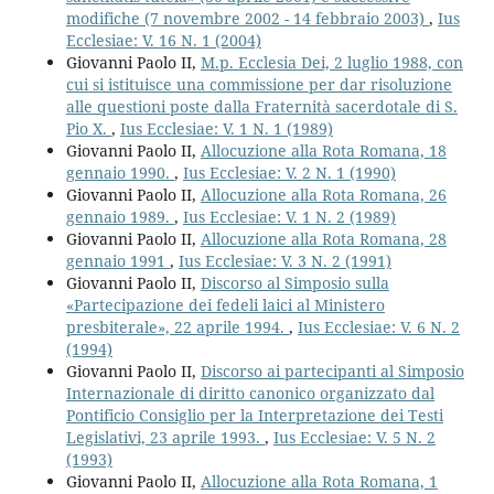
modifiche (7 novembre 2002 - 14 febbraio 2003)
,
Ius
Ecclesiae: V. 16 N. 1 (2004)
Giovanni Paolo II,
M.p. Ecclesia Dei, 2 luglio 1988, con
cui si istituisce una commissione per dar risoluzione
alle questioni poste dalla Fraternità sacerdotale di S.
Pio X.
,
Ius Ecclesiae: V. 1 N. 1 (1989)
Giovanni Paolo II,
Allocuzione alla Rota Romana, 18
gennaio 1990.
,
Ius Ecclesiae: V. 2 N. 1 (1990)
Giovanni Paolo II,
Allocuzione alla Rota Romana, 26
gennaio 1989.
,
Ius Ecclesiae: V. 1 N. 2 (1989)
Giovanni Paolo II,
Allocuzione alla Rota Romana, 28
gennaio 1991
,
Ius Ecclesiae: V. 3 N. 2 (1991)
Giovanni Paolo II,
Discorso al Simposio sulla
«Partecipazione dei fedeli laici al Ministero
presbiterale», 22 aprile 1994.
,
Ius Ecclesiae: V. 6 N. 2
(1994)
Giovanni Paolo II,
Discorso ai partecipanti al Simposio
Internazionale di diritto canonico organizzato dal
Pontificio Consiglio per la Interpretazione dei Testi
Legislativi, 23 aprile 1993.
,
Ius Ecclesiae: V. 5 N. 2
(1993)
Giovanni Paolo II,
Allocuzione alla Rota Romana, 1