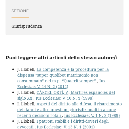
SEZIONE
Giurisprudenza
Puoi leggere altri articoli dello stesso autore/i
J. Llobell,
La competenza e la procedura per la
dispensa “super quolibet matrimonio non
consummato” nel m.p. “Quaerit semper”
,
Ius
Ecclesiae: V. 24 N. 2 (2012)
J. Llobell,
CÁRCEL ORTÌ, V., Mártires españoles del
siglo XX
,
Ius Ecclesiae: V. 10 N. 1 (1998)
J. Llobell,
Aspetti del diritto alla difesa, il risarcimento
dei danni e altre questioni giurisdizionali in alcune
recenti decisioni rotali
,
Ius Ecclesiae: V. 1 N. 2 (1989)
J. Llobell,
I patroni stabili e i diritti-doveri degli
avvocati
,
Ius Ecclesiae: V. 13 N. 1 (2001)