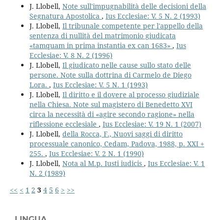
J. Llobell,
Note sull'impugnabilità delle decisioni della
Segnatura Apostolica
,
Ius Ecclesiae: V. 5 N. 2 (1993)
J. Llobell,
Il tribunale competente per l'appello della
sentenza di nullità del matrimonio giudicata
«tamquam in prima instantia ex can 1683»
,
Ius
Ecclesiae: V. 8 N. 2 (1996)
J. Llobell,
Il giudicato nelle cause sullo stato delle
persone. Note sulla dottrina di Carmelo de Diego
Lora.
,
Ius Ecclesiae: V. 5 N. 1 (1993)
J. Llobell,
Il diritto e il dovere al processo giudiziale
nella Chiesa. Note sul magistero di Benedetto XVI
circa la necessità di «agire secondo ragione» nella
riflessione ecclesiale
,
Ius Ecclesiae: V. 19 N. 1 (2007)
J. Llobell,
della Rocca, F., Nuovi saggi di diritto
processuale canonico, Cedam, Padova, 1988, p. XXI +
255.
,
Ius Ecclesiae: V. 2 N. 1 (1990)
J. Llobell,
Nota al M.p. Iusti iudicis
,
Ius Ecclesiae: V. 1
N. 2 (1989)
<<
<
1
2
3
4
5
6
>
>>
LINGUA