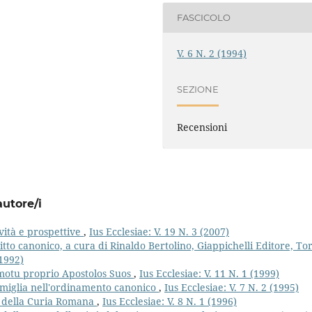
FASCICOLO
V. 6 N. 2 (1994)
SEZIONE
Recensioni
autore/i
vità e prospettive
,
Ius Ecclesiae: V. 19 N. 3 (2007)
itto canonico, a cura di Rinaldo Bertolino, Giappichelli Editore, Tor
(1992)
 motu proprio Apostolos Suos
,
Ius Ecclesiae: V. 11 N. 1 (1999)
famiglia nell'ordinamento canonico
,
Ius Ecclesiae: V. 7 N. 2 (1995)
si della Curia Romana
,
Ius Ecclesiae: V. 8 N. 1 (1996)