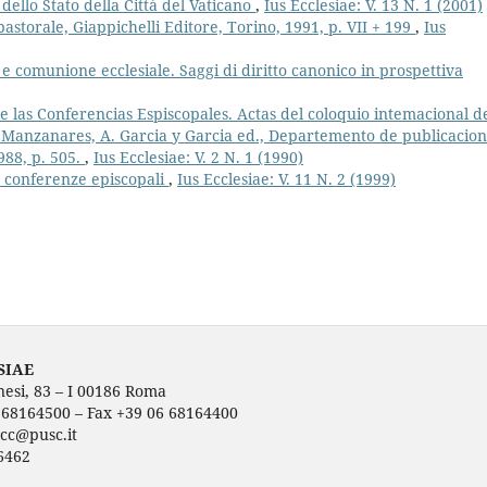
ello Stato della Città del Vaticano
,
Ius Ecclesiae: V. 13 N. 1 (2001)
 pastorale, Giappichelli Editore, Torino, 1991, p. VII + 199
,
Ius
 comunione ecclesiale. Saggi di diritto canonico in prospettiva
e las Conferencias Espiscopales. Actas del coloquio intemacional d
. Manzanares, A. Garcia y Garcia ed., Departemento de publicacio
988, p. 505.
,
Ius Ecclesiae: V. 2 N. 1 (1990)
le conferenze episcopali
,
Ius Ecclesiae: V. 11 N. 2 (1999)
SIAE
nesi, 83 – I 00186 Roma
6 68164500 – Fax +39 06 68164400
ecc@pusc.it
6462