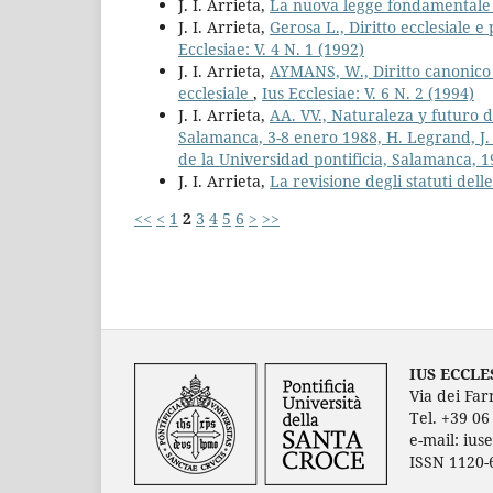
J. I. Arrieta,
La nuova legge fondamentale d
J. I. Arrieta,
Gerosa L., Diritto ecclesiale e
Ecclesiae: V. 4 N. 1 (1992)
J. I. Arrieta,
AYMANS, W., Diritto canonico e
ecclesiale
,
Ius Ecclesiae: V. 6 N. 2 (1994)
J. I. Arrieta,
AA. VV., Naturaleza y futuro d
Salamanca, 3-8 enero 1988, H. Legrand, J
de la Universidad pontificia, Salamanca, 1
J. I. Arrieta,
La revisione degli statuti del
<<
<
1
2
3
4
5
6
>
>>
IUS ECCLE
Via dei Far
Tel. +39 0
e-mail: ius
ISSN 1120-