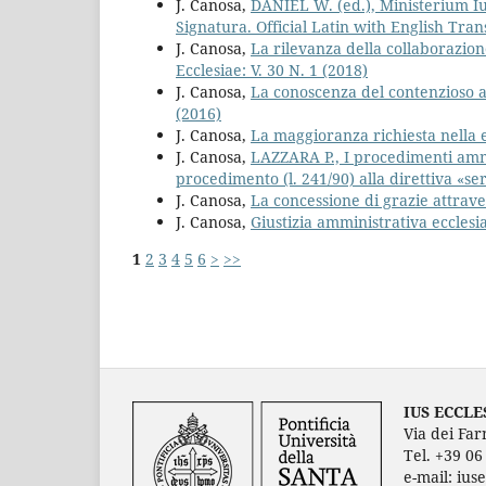
J. Canosa,
DANIEL W. (ed.), Ministerium Iu
Signatura. Official Latin with English Tran
J. Canosa,
La rilevanza della collaborazion
Ecclesiae: V. 30 N. 1 (2018)
J. Canosa,
La conoscenza del contenzioso 
(2016)
J. Canosa,
La maggioranza richiesta nella 
J. Canosa,
LAZZARA P., I procedimenti ammin
procedimento (l. 241/90) alla direttiva «ser
J. Canosa,
La concessione di grazie attraver
J. Canosa,
Giustizia amministrativa eccles
1
2
3
4
5
6
>
>>
IUS ECCLE
Via dei Far
Tel. +39 0
e-mail: ius