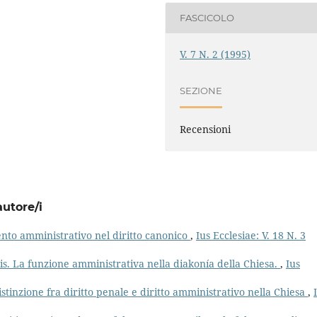
FASCICOLO
V. 7 N. 2 (1995)
SEZIONE
Recensioni
autore/i
mento amministrativo nel diritto canonico
,
Ius Ecclesiae: V. 18 N. 3
is. La funzione amministrativa nella diakonía della Chiesa.
,
Ius
istinzione fra diritto penale e diritto amministrativo nella Chiesa
,