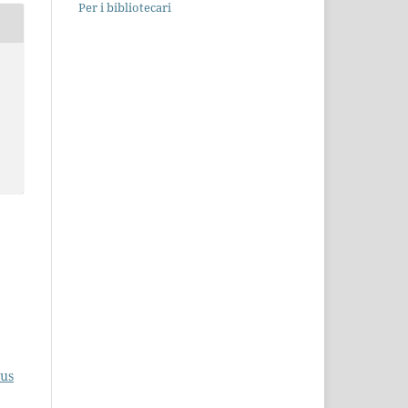
Per i bibliotecari
Ius