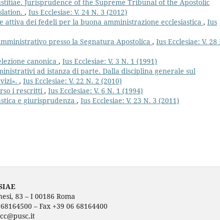
stitiae. Jurisprudence of the Supreme Tribunal of the Apostolic
slation.
,
Ius Ecclesiae: V. 24 N. 3 (2012)
e attiva dei fedeli per la buona amministrazione ecclesiastica
,
Ius
amministrativo presso la Segnatura Apostolica
,
Ius Ecclesiae: V. 28
elezione canonica
,
Ius Ecclesiae: V. 3 N. 1 (1991)
istrativi ad istanza di parte. Dalla disciplina generale sul
vizi».
,
Ius Ecclesiae: V. 22 N. 2 (2010)
so i rescritti
,
Ius Ecclesiae: V. 6 N. 1 (1994)
iastica e giurisprudenza
,
Ius Ecclesiae: V. 23 N. 3 (2011)
SIAE
nesi, 83 – I 00186 Roma
6 68164500 – Fax +39 06 68164400
ecc@pusc.it