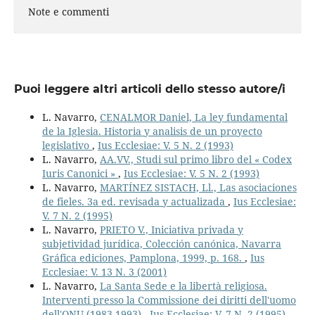
Note e commenti
Puoi leggere altri articoli dello stesso autore/i
L. Navarro,
CENALMOR Daniel, La ley fundamental
de la Iglesia. Historia y analisis de un proyecto
legislativo
,
Ius Ecclesiae: V. 5 N. 2 (1993)
L. Navarro,
AA.VV., Studi sul primo libro del « Codex
Iuris Canonici »
,
Ius Ecclesiae: V. 5 N. 2 (1993)
L. Navarro,
MARTÍNEZ SISTACH, Ll., Las asociaciones
de fieles. 3a ed. revisada y actualizada
,
Ius Ecclesiae:
V. 7 N. 2 (1995)
L. Navarro,
PRIETO V., Iniciativa privada y
subjetividad jurídica, Colección canónica, Navarra
Gráfica ediciones, Pamplona, 1999, p. 168.
,
Ius
Ecclesiae: V. 13 N. 3 (2001)
L. Navarro,
La Santa Sede e la libertà religiosa.
Interventi presso la Commissione dei diritti dell'uomo
dell'ONU (1983-1993)
,
Ius Ecclesiae: V. 7 N. 2 (1995)