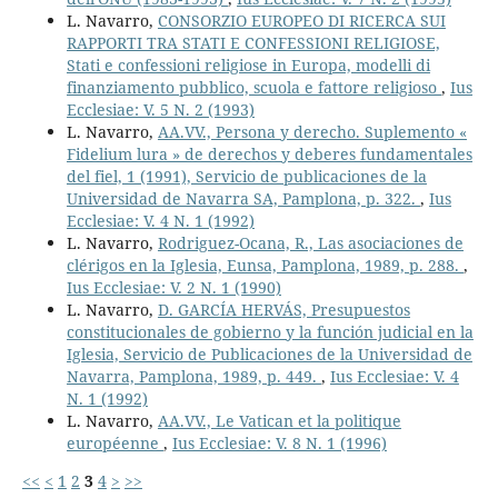
L. Navarro,
CONSORZIO EUROPEO DI RICERCA SUI
RAPPORTI TRA STATI E CONFESSIONI RELIGIOSE,
Stati e confessioni religiose in Europa, modelli di
finanziamento pubblico, scuola e fattore religioso
,
Ius
Ecclesiae: V. 5 N. 2 (1993)
L. Navarro,
AA.VV., Persona y derecho. Suplemento «
Fidelium lura » de derechos y deberes fundamentales
del fiel, 1 (1991), Servicio de publicaciones de la
Universidad de Navarra SA, Pamplona, p. 322.
,
Ius
Ecclesiae: V. 4 N. 1 (1992)
L. Navarro,
Rodriguez-Ocana, R., Las asociaciones de
clérigos en la Iglesia, Eunsa, Pamplona, 1989, p. 288.
,
Ius Ecclesiae: V. 2 N. 1 (1990)
L. Navarro,
D. GARCÍA HERVÁS, Presupuestos
constitucionales de gobierno y la función judicial en la
Iglesia, Servicio de Publicaciones de la Universidad de
Navarra, Pamplona, 1989, p. 449.
,
Ius Ecclesiae: V. 4
N. 1 (1992)
L. Navarro,
AA.VV., Le Vatican et la politique
européenne
,
Ius Ecclesiae: V. 8 N. 1 (1996)
<<
<
1
2
3
4
>
>>