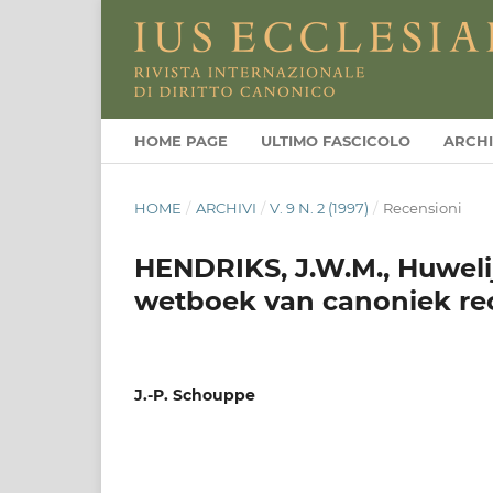
HOME PAGE
ULTIMO FASCICOLO
ARCHI
HOME
/
ARCHIVI
/
V. 9 N. 2 (1997)
/
Recensioni
HENDRIKS, J.W.M., Huwelij
wetboek van canoniek re
J.-P. Schouppe