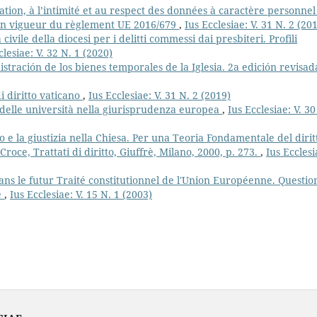
ation, à l’intimité et au respect des données à caractère personnel
e en vigueur du règlement UE 2016/679
,
Ius Ecclesiae: V. 31 N. 2 (20
civile della diocesi per i delitti commessi dai presbiteri. Profili
clesiae: V. 32 N. 1 (2020)
stración de los bienes temporales de la Iglesia. 2a edición revisad
 diritto vaticano
,
Ius Ecclesiae: V. 31 N. 2 (2019)
 delle università nella giurisprudenza europea
,
Ius Ecclesiae: V. 30
to e la giustizia nella Chiesa. Per una Teoria Fondamentale del dirit
Croce, Trattati di diritto, Giuffrè, Milano, 2000, p. 273.
,
Ius Ecclesi
ns le futur Traité constitutionnel de l'Union Européenne. Questio
e
,
Ius Ecclesiae: V. 15 N. 1 (2003)