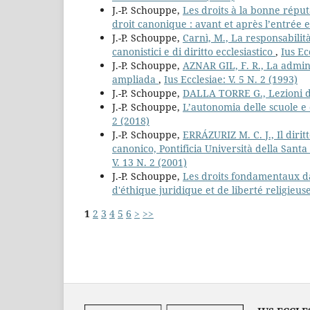
J.-P. Schouppe,
Les droits à la bonne réput
droit canonique : avant et après l’entré
J.-P. Schouppe,
Carnì, M., La responsabilità 
canonistici e di diritto ecclesiastico
,
Ius Ec
J.-P. Schouppe,
AZNAR GIL, F. R., La admini
ampliada
,
Ius Ecclesiae: V. 5 N. 2 (1993)
J.-P. Schouppe,
DALLA TORRE G., Lezioni di
J.-P. Schouppe,
L’autonomia delle scuole e
2 (2018)
J.-P. Schouppe,
ERRÁZURIZ M. C. J., Il dirit
canonico, Pontificia Università della Santa 
V. 13 N. 2 (2001)
J.-P. Schouppe,
Les droits fondamentaux da
d'éthique juridique et de liberté religieus
1
2
3
4
5
6
>
>>