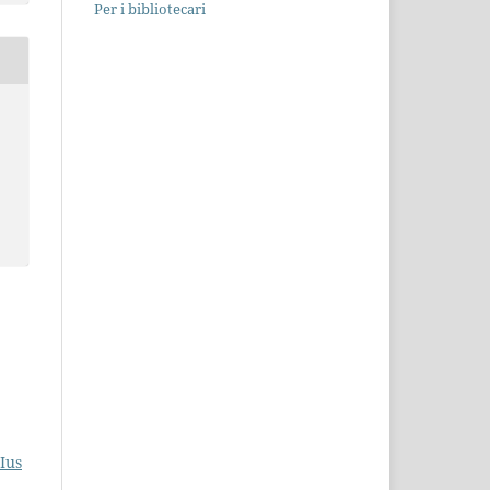
Per i bibliotecari
Ius