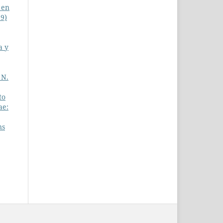
 en
19)
a y
 N.
to
ae:
ns