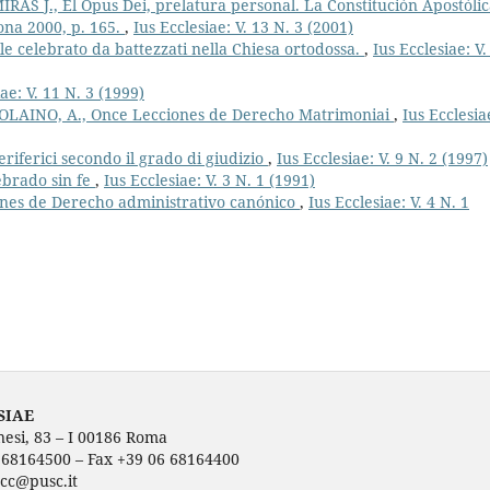
MIRAS J., El Opus Dei, prelatura personal. La Constitución Apostóli
ona 2000, p. 165.
,
Ius Ecclesiae: V. 13 N. 3 (2001)
ile celebrato da battezzati nella Chiesa ortodossa.
,
Ius Ecclesiae: V.
iae: V. 11 N. 3 (1999)
POLAINO, A., Once Lecciones de Derecho Matrimoniai
,
Ius Ecclesiae
riferici secondo il grado di giudizio
,
Ius Ecclesiae: V. 9 N. 2 (1997)
ebrado sin fe
,
Ius Ecclesiae: V. 3 N. 1 (1991)
ones de Derecho administrativo canónico
,
Ius Ecclesiae: V. 4 N. 1
SIAE
nesi, 83 – I 00186 Roma
6 68164500 – Fax +39 06 68164400
ecc@pusc.it