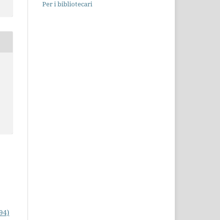
Per i bibliotecari
994)