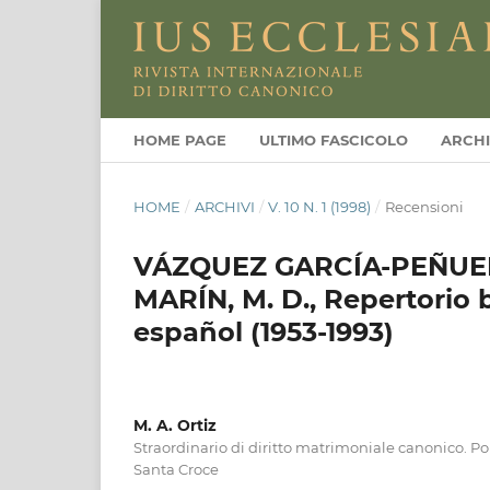
HOME PAGE
ULTIMO FASCICOLO
ARCHI
HOME
/
ARCHIVI
/
V. 10 N. 1 (1998)
/
Recensioni
VÁZQUEZ GARCÍA-PEÑUELA,
MARÍN, M. D., Repertorio 
español (1953-1993)
M. A. Ortiz
Straordinario di diritto matrimoniale canonico. Pon
Santa Croce