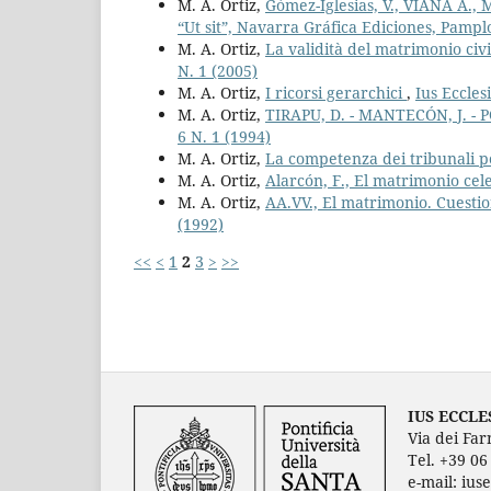
M. A. Ortiz,
Gómez-Iglesias, V., VIANA A., 
“Ut sit”, Navarra Gráfica Ediciones, Pampl
M. A. Ortiz,
La validità del matrimonio civ
N. 1 (2005)
M. A. Ortiz,
I ricorsi gerarchici
,
Ius Eccles
M. A. Ortiz,
TIRAPU, D. - MANTECÓN, J. - 
6 N. 1 (1994)
M. A. Ortiz,
La competenza dei tribunali pe
M. A. Ortiz,
Alarcón, F., El matrimonio cel
M. A. Ortiz,
AA.VV., El matrimonio. Cuesti
(1992)
<<
<
1
2
3
>
>>
IUS ECCLE
Via dei Far
Tel. +39 0
e-mail: ius