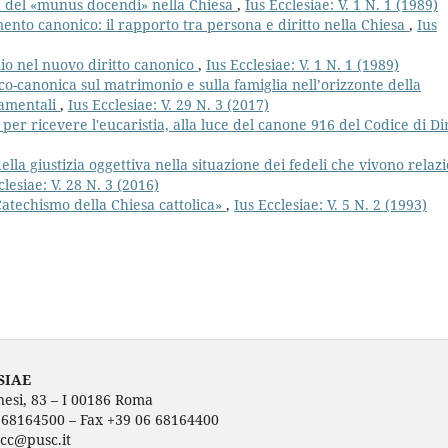
a del «munus docendi» nella Chiesa
,
Ius Ecclesiae: V. 1 N. 1 (1989)
ento canonico: il rapporto tra persona e diritto nella Chiesa
,
Ius
io nel nuovo diritto canonico
,
Ius Ecclesiae: V. 1 N. 1 (1989)
o-canonica sul matrimonio e sulla famiglia nell’orizzonte della
ndamentali
,
Ius Ecclesiae: V. 29 N. 3 (2017)
 per ricevere l'eucaristia, alla luce del canone 916 del Codice di Dir
ella giustizia oggettiva nella situazione dei fedeli che vivono relazi
clesiae: V. 28 N. 3 (2016)
«Catechismo della Chiesa cattolica»
,
Ius Ecclesiae: V. 5 N. 2 (1993)
SIAE
nesi, 83 – I 00186 Roma
6 68164500 – Fax +39 06 68164400
ecc@pusc.it