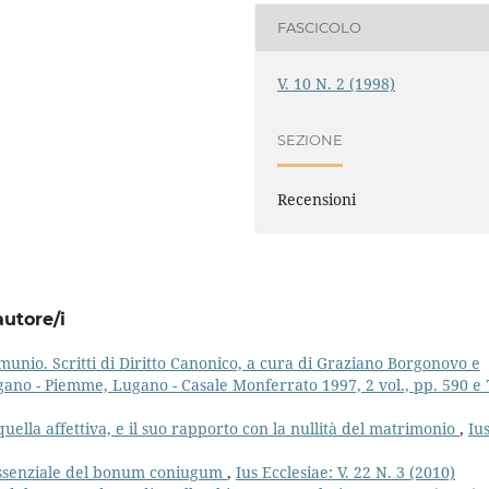
FASCICOLO
V. 10 N. 2 (1998)
SEZIONE
Recensioni
autore/i
unio. Scritti di Diritto Canonico, a cura di Graziano Borgonovo e
gano - Piemme, Lugano - Casale Monferrato 1997, 2 vol., pp. 590 e 
quella affettiva, e il suo rapporto con la nullità del matrimonio
,
Iu
 essenziale del bonum coniugum
,
Ius Ecclesiae: V. 22 N. 3 (2010)