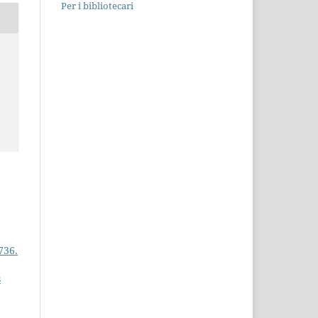
Per i bibliotecari
736.
s