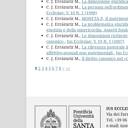
C. J. Errázuriz M.,
La dimensione giuridic
C. J. Errázuriz M.,
La persona nell'ordinam
Ecclesiae: V. 10 N. 1 (1998)
C. J. Errázuriz M.,
MONETA P., Il matrimon
C. J. Errázuriz M.,
La problematica giuridic
giustizia e della misericordia. Aspetti fo
C. J. Errázuriz M.,
Le disposizioni richieste
canonico
,
Ius Ecclesiae: V. 19 N. 1 (2007)
C. J. Errázuriz M.,
La rilevanza pastorale d
affettivo-sessuali non matrimoniali
,
Ius Ec
C. J. Errázuriz M.,
Il diritto canonico nel 
1
2
3
4
5
6
7
8
>
>>
IUS ECCLE
Via dei Far
Tel. +39 0
e-mail: ius