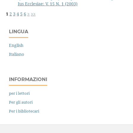
Ius Ecclesiae: V. 15 N. 1 (2003)
1
2
3
4
5
6
>
>>
LINGUA
English
Italiano
INFORMAZIONI
per i lettori
Per gli autori
Per i bibliotecari