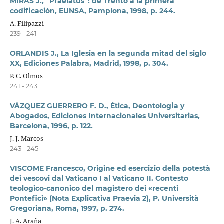
MIRAS J., “Praelatus”: de Trento a la primera
codificación, EUNSA, Pamplona, 1998, p. 244.
A. Filipazzi
239 - 241
ORLANDIS J., La Iglesia en la segunda mitad del siglo
XX, Ediciones Palabra, Madrid, 1998, p. 304.
P. C. Olmos
241 - 243
VÁZQUEZ GUERRERO F. D., Ética, DeontologÌa y
Abogados, Ediciones Internacionales Universitarias,
Barcelona, 1996, p. 122.
J. J. Marcos
243 - 245
VISCOME Francesco, Origine ed esercizio della potestà
dei vescovi dal Vaticano I al Vaticano II. Contesto
teologico-canonico del magistero dei «recenti
Pontefici» (Nota Explicativa Praevia 2), P. Università
Gregoriana, Roma, 1997, p. 274.
J. A. Araña