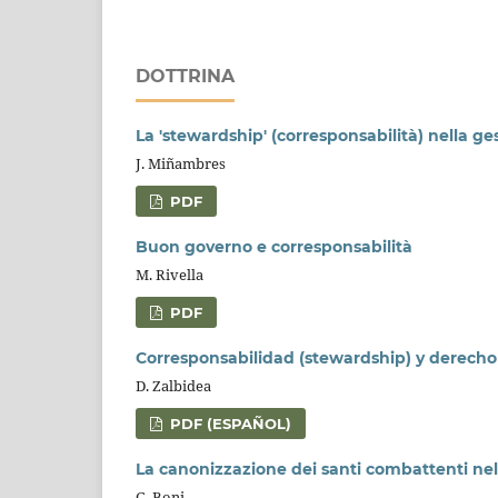
DOTTRINA
La 'stewardship' (corresponsabilità) nella ge
J. Miñambres
PDF
Buon governo e corresponsabilità
M. Rivella
PDF
Corresponsabilidad (stewardship) y derech
D. Zalbidea
PDF (ESPAÑOL)
La canonizzazione dei santi combattenti nella
G. Boni