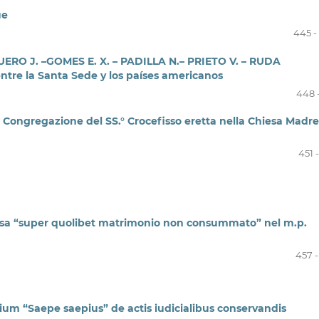
ue
445 -
ERO J. –GOMES E. X. – PADILLA N.– PRIETO V. – RUDA
ntre la Santa Sede y los países americanos
448 
ella Congregazione del SS.° Crocefisso eretta nella Chiesa Madre
451 
nsa “super quolibet matrimonio non consummato” nel m.p.
457 -
m “Saepe saepius” de actis iudicialibus conservandis