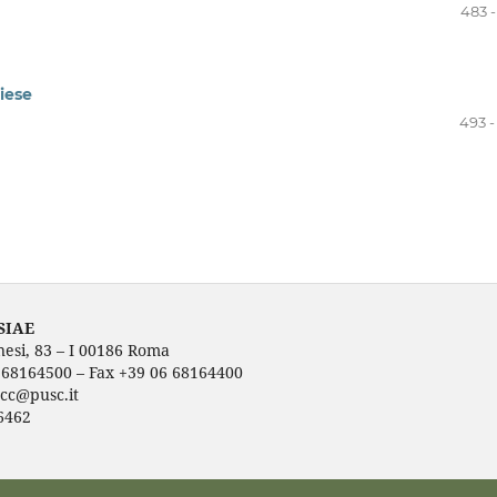
483 -
iese
493 -
SIAE
nesi, 83 – I 00186 Roma
6 68164500 – Fax +39 06 68164400
ecc@pusc.it
6462