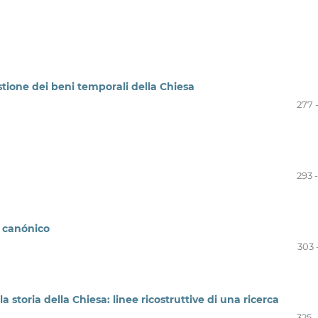
stione dei beni temporali della Chiesa
277 
293 
o canónico
303 
 storia della Chiesa: linee ricostruttive di una ricerca
325 