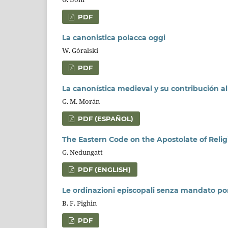
PDF
La canonistica polacca oggi
W. Góralski
PDF
La canonística medieval y su contribución 
G. M. Morán
PDF (ESPAÑOL)
The Eastern Code on the Apostolate of Relig
G. Nedungatt
PDF (ENGLISH)
Le ordinazioni episcopali senza mandato po
B. F. Pighin
PDF