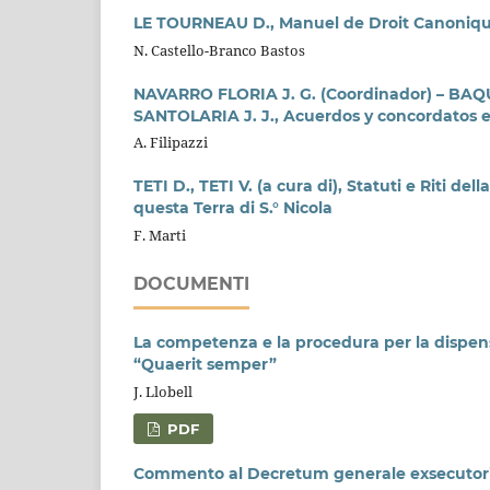
LE TOURNEAU D., Manuel de Droit Canoniq
N. Castello-Branco Bastos
NAVARRO FLORIA J. G. (Coordinador) – BAQU
SANTOLARIA J. J., Acuerdos y concordatos e
A. Filipazzi
TETI D., TETI V. (a cura di), Statuti e Riti d
questa Terra di S.° Nicola
F. Marti
DOCUMENTI
La competenza e la procedura per la dispe
“Quaerit semper”
J. Llobell
PDF
Commento al Decretum generale exsecutoriu