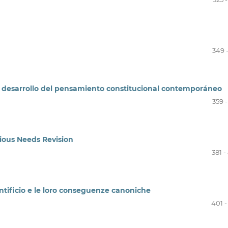
349 
al desarrollo del pensamiento constitucional contemporáneo
359 
ious Needs Revision
381 
ntificio e le loro conseguenze canoniche
401 -