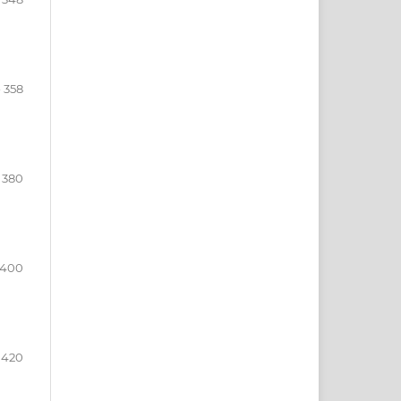
- 358
- 380
- 400
 420