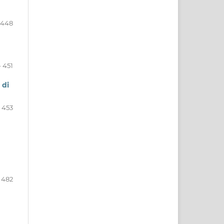
 448
- 451
 di
- 453
 482