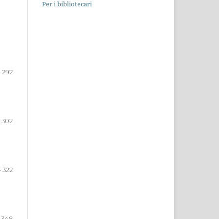
Per i bibliotecari
- 292
- 302
- 322
- 348