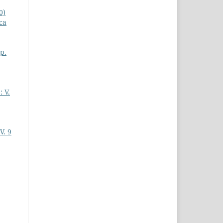
0)
ca
 p.
: V.
V. 9