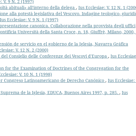
: V. 9 N. 2 (1997)
coltà abituali» all'interno della delega
,
Ius Ecclesiae: V. 12 N. 1 (200
ne alla potestà legislativa del Vescovo. Indagine teologico- giuridi
Ius Ecclesiae: V. 9 N. 1 (1997)
esentazione canonica. Collaborazione nella provvista degli uffici
ontificia Università della Santa Croce, n. 18, Giuffrè, Milano, 2000,
nsión de servicio en el gobierno de la Iglesia, Navarra Gráfica
clesiae: V. 12 N. 2 (2000)
i del Consiglio delle Conferenze dei Vescovi d'Europa
,
Ius Ecclesiae
on for the Examination of Doctrines of the Congregation for the
Ecclesiae: V. 10 N. 1 (1998)
mer Congreso Latinoamericano de Derecho Canónico
,
Ius Ecclesiae: 
Suprema de la Iglesia, EDUCA, Buenos Aires 1997, p. 285.
,
Ius