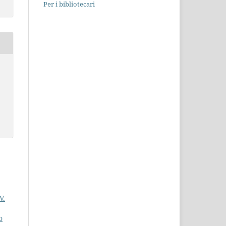
Per i bibliotecari
V.
o