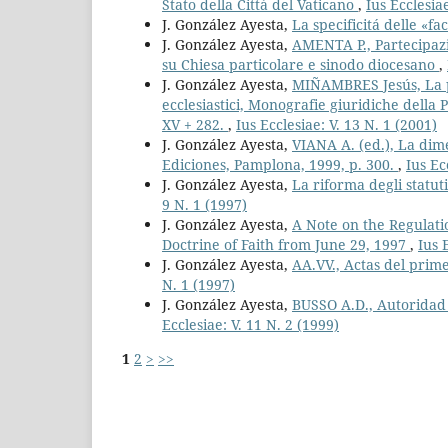
Stato della Città del Vaticano
,
Ius Ecclesiae
J. González Ayesta,
La specificitá delle «fa
J. González Ayesta,
AMENTA P., Partecipazio
su Chiesa particolare e sinodo diocesano
,
J. González Ayesta,
MIÑAMBRES Jesús, La pr
ecclesiastici, Monografie giuridiche della P
XV + 282.
,
Ius Ecclesiae: V. 13 N. 1 (2001)
J. González Ayesta,
VIANA A. (ed.), La dime
Ediciones, Pamplona, 1999, p. 300.
,
Ius Ec
J. González Ayesta,
La riforma degli statut
9 N. 1 (1997)
J. González Ayesta,
A Note on the Regulati
Doctrine of Faith from June 29, 1997
,
Ius 
J. González Ayesta,
AA.VV., Actas del pri
N. 1 (1997)
J. González Ayesta,
BUSSO A.D., Autoridad 
Ecclesiae: V. 11 N. 2 (1999)
1
2
>
>>