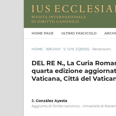
HOME PAGE
ULTIMO FASCICOLO
ARCHI
HOME
/
ARCHIVI
/
V. 12 N. 3 (2000)
/
Recensioni
DEL RE N., La Curia Roman
quarta edizione aggiornata
Vaticana, Cittá del Vatican
J. González Ayesta
Aggiunto di Diritto canonico - Università di Navarr