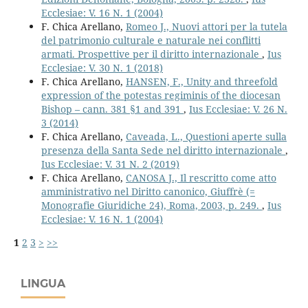
Ecclesiae: V. 16 N. 1 (2004)
F. Chica Arellano,
Romeo J., Nuovi attori per la tutela
del patrimonio culturale e naturale nei conflitti
armati. Prospettive per il diritto internazionale
,
Ius
Ecclesiae: V. 30 N. 1 (2018)
F. Chica Arellano,
HANSEN, F., Unity and threefold
expression of the potestas regiminis of the diocesan
Bishop – cann. 381 §1 and 391
,
Ius Ecclesiae: V. 26 N.
3 (2014)
F. Chica Arellano,
Caveada, L., Questioni aperte sulla
presenza della Santa Sede nel diritto internazionale
,
Ius Ecclesiae: V. 31 N. 2 (2019)
F. Chica Arellano,
CANOSA J., Il rescritto come atto
amministrativo nel Diritto canonico, Giuffrè (=
Monografie Giuridiche 24), Roma, 2003, p. 249.
,
Ius
Ecclesiae: V. 16 N. 1 (2004)
1
2
3
>
>>
LINGUA