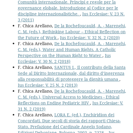
Comunità internazionale. Principi e regole per la
governance globale. Introduzione al Codice per le
discipline internazionalistiche.
,
Ius Ecclesiae: V. 23 N.
3 (2011)
F. Chica Arellano,
De la Rochefoucauld, A. - Marenghi,
C. M. (eds.), Rethinking Labour – Ethical Reflection on
the Future of Work
,
Ius Ecclesiae: V. 32 N. 2 (2020)
F. Chica Arellano,
De la Rochefoucauld, A. - Marenghi,
C. M. (eds.), Water and Human Rights. A Catholic
Perspective on the Human Right to Water
,
Ius
Ecclesiae: V. 30 N. 2 (2018)
F. Chica Arellano,
SANTUS I., Il contributo della Santa
Sede al Diritto Internazionale, dal diritto d’ingerenza
alla responsabilità di proteggere la dignità umana
,
Ius Ecclesiae: V. 25 N. 2 (2013)
F. Chica Arellano,
De la Rochefoucauld, A. - Marenghi,
C. M. (eds.), Universal Access to Medicines - Ethical
Reflections on Ending Pediatric HIV
,
Ius Ecclesiae: V.
31 N. 2 (2019)
F. Chica Arellano,
LORA E. (ed.), Enchiridion dei
Concordati. Due secoli di storia dei rapporti Chiesa-
Stato. Prefazione del Cardinale Angelo Sodano,
Edizioni Dehoniane, Bologna, 2003. p. 2328.
,
Ius