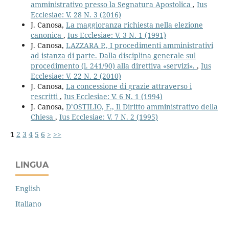
amministrativo presso la Segnatura Apostolica
,
Ius
Ecclesiae: V. 28 N. 3 (2016)
J. Canosa,
La maggioranza richiesta nella elezione
canonica
,
Ius Ecclesiae: V. 3 N. 1 (1991)
J. Canosa,
LAZZARA P., I procedimenti amministrativi
ad istanza di parte. Dalla disciplina generale sul
procedimento (l. 241/90) alla direttiva «servizi».
,
Ius
Ecclesiae: V. 22 N. 2 (2010)
J. Canosa,
La concessione di grazie attraverso i
rescritti
,
Ius Ecclesiae: V. 6 N. 1 (1994)
J. Canosa,
D’OSTILIO, F., Il Diritto amministrativo della
Chiesa
,
Ius Ecclesiae: V. 7 N. 2 (1995)
1
2
3
4
5
6
>
>>
LINGUA
English
Italiano