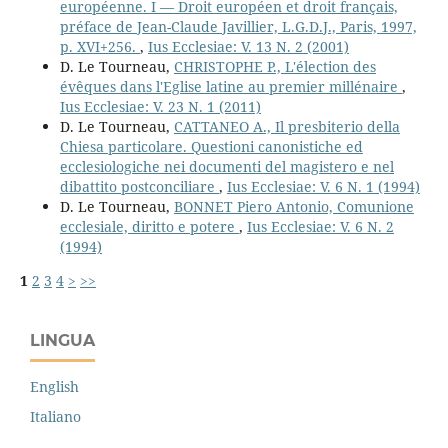
européenne. I — Droit européen et droit français,
préface de Jean-Claude Javillier, L.G.D.J., Paris, 1997,
p. XVI+256.
,
Ius Ecclesiae: V. 13 N. 2 (2001)
D. Le Tourneau,
CHRISTOPHE P., L'élection des
évêques dans l'Eglise latine au premier millénaire
,
Ius Ecclesiae: V. 23 N. 1 (2011)
D. Le Tourneau,
CATTANEO A., Il presbiterio della
Chiesa particolare. Questioni canonistiche ed
ecclesiologiche nei documenti del magistero e nel
dibattito postconciliare
,
Ius Ecclesiae: V. 6 N. 1 (1994)
D. Le Tourneau,
BONNET Piero Antonio, Comunione
ecclesiale, diritto e potere
,
Ius Ecclesiae: V. 6 N. 2
(1994)
1
2
3
4
>
>>
LINGUA
English
Italiano