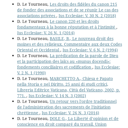
D. Le Tourneau,
Les droits des fidèles du canon 215
de fonder des associations et de se réunir Le cas des
associations privées
,
Ius Ecclesiae: V. 30 N. 2 (2018)
D. Le Tourneau,
Le canon 220 et les droits
fondamentaux à la bonne réputation et à l’intimité
,
Ius Ecclesiae: V. 26 N. 1 (2014)
D. Le Tourneau,
BASILE, B., Le nouveau droit des
moines et des religieux. Commentaire aux deux Codes
Oriental et Occidental
,
Ius Ecclesiae: V. 6 N. 2 (1994)
D. Le Tourneau,
La prédication de la parole de Dieu
et la participation des laïcs au «munus docendi»:
fondements conciliaires et codification
,
Ius Ecclesiae:
V. 2 N. 1 (1990)
D. Le Tourneau,
MARCHETTO A., Chiesa e Papato
nella Storia e nel Diritto. 25 anni di studi critici,
Libreria Editrice Vaticana, Città del Vaticano, 2002, p.
771.
,
Ius Ecclesiae: V. 14 N. 3 (2002)
D. Le Tourneau,
Un retour vers l'ordre traditionnel
de l'administration des sacrements de l'initiation
chrétienne
,
Ius Ecclesiae: V. 26 N. 3 (2014)
D. Le Tourneau,
DOLE G., La Liberté d’opinion et de
conscience en droit comparé du travail. Union