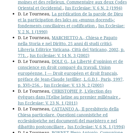
moines et des religieux. Commentaire aux deux Codes
Oriental et Occidental
,
Ius Ecclesiae: V. 6 N. 2 (1994)
D. Le Tourneau,
La prédication de la parole de Dieu
et la participation des laïcs au «munus docendi»:
fondements conciliaires et codification
,
Ius Ecclesiae:
V. 2 N. 1 (1990)
D. Le Tourneau,
MARCHETTO A., Chiesa e Papato
nella Storia e nel Diritto. 25 anni di studi critici,
Libreria Editrice Vaticana, Città del Vaticano, 2002, p.
771.
,
Ius Ecclesiae: V. 14 N. 3 (2002)
D. Le Tourneau,
DOLE G., La Liberté d’opinion et de
conscience en droit comparé du travail. Union
européenne. I — Droit européen et droit français,
préface de Jean-Claude Javillier, L.G.D.J., Paris, 1997,
p. XVI+256.
,
Ius Ecclesiae: V. 13 N. 2 (2001)
D. Le Tourneau,
CHRISTOPHE P., L'élection des
évêques dans l'Eglise latine au premier millénaire
,
Ius Ecclesiae: V. 23 N. 1 (2011)
D. Le Tourneau,
CATTANEO A., Il presbiterio della
Chiesa particolare. Questioni canonistiche ed
ecclesiologiche nei documenti del magistero e nel
dibattito postconciliare
,
Ius Ecclesiae: V. 6 N. 1 (1994)
D. Le Tourneau,
BONNET Piero Antonio, Comunione