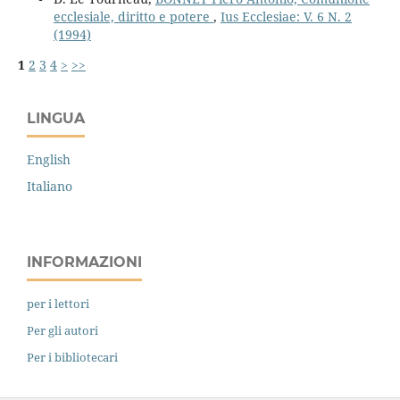
ecclesiale, diritto e potere
,
Ius Ecclesiae: V. 6 N. 2
(1994)
1
2
3
4
>
>>
LINGUA
English
Italiano
INFORMAZIONI
per i lettori
Per gli autori
Per i bibliotecari