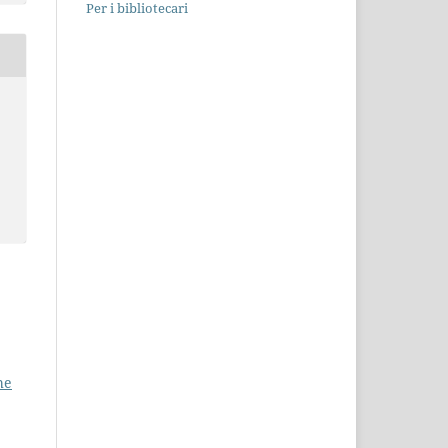
Per i bibliotecari
he