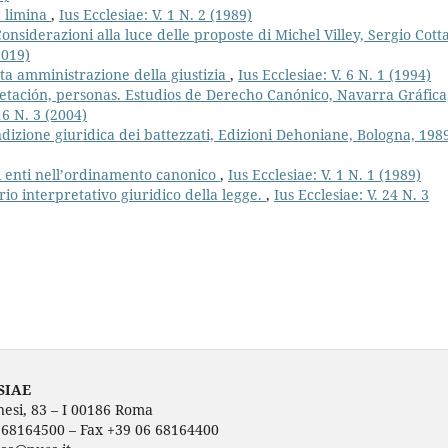
d limina
,
Ius Ecclesiae: V. 1 N. 2 (1989)
Considerazioni alla luce delle proposte di Michel Villey, Sergio Cott
2019)
tta amministrazione della giustizia
,
Ius Ecclesiae: V. 6 N. 1 (1994)
etación, personas. Estudios de Derecho Canónico, Navarra Gráfica
16 N. 3 (2004)
ondizione giuridica dei battezzati, Edizioni Dehoniane, Bologna, 1989
 enti nell’ordinamento canonico
,
Ius Ecclesiae: V. 1 N. 1 (1989)
erio interpretativo giuridico della legge.
,
Ius Ecclesiae: V. 24 N. 3
SIAE
nesi, 83 – I 00186 Roma
6 68164500 – Fax +39 06 68164400