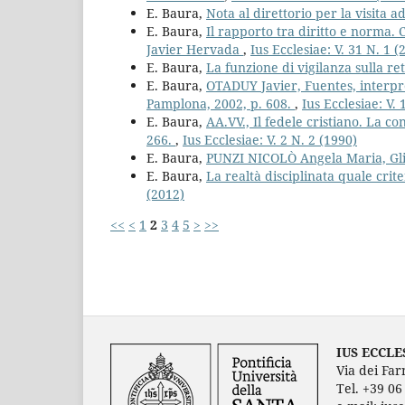
E. Baura,
Nota al direttorio per la visita a
E. Baura,
Il rapporto tra diritto e norma. 
Javier Hervada
,
Ius Ecclesiae: V. 31 N. 1 (
E. Baura,
La funzione di vigilanza sulla re
E. Baura,
OTADUY Javier, Fuentes, interpr
Pamplona, 2002, p. 608.
,
Ius Ecclesiae: V. 
E. Baura,
AA.VV., Il fedele cristiano. La c
266.
,
Ius Ecclesiae: V. 2 N. 2 (1990)
E. Baura,
PUNZI NICOLÒ Angela Maria, Gli
E. Baura,
La realtà disciplinata quale crit
(2012)
<<
<
1
2
3
4
5
>
>>
IUS ECCLE
Via dei Far
Tel. +39 0